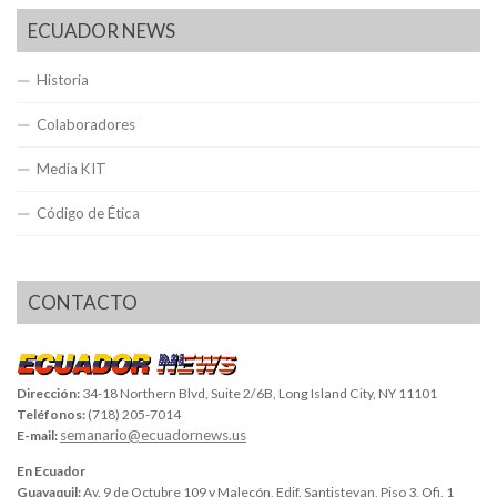
ECUADOR NEWS
Historia
Colaboradores
Media KIT
Código de Ética
CONTACTO
Dirección:
34-18 Northern Blvd, Suite 2/6B, Long Island City, NY 11101
Teléfonos:
(718) 205-7014
semanario@ecuadornews.us
E-mail:
En Ecuador
Guayaquil:
Av. 9 de Octubre 109 y Malecón, Edif. Santistevan, Piso 3, Ofi. 1