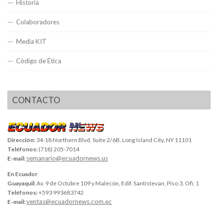
Historia
Colaboradores
Media KIT
Código de Ética
CONTACTO
Dirección:
34-18 Northern Blvd, Suite 2/6B, Long Island City, NY 11101
Teléfonos:
(718) 205-7014
semanario@ecuadornews.us
E-mail:
En Ecuador
Guayaquil:
Av. 9 de Octubre 109 y Malecón, Edif. Santistevan, Piso 3, Ofi. 1
Teléfonos:
+593 993683742
ventas@ecuadornews.com.ec
E-mail: