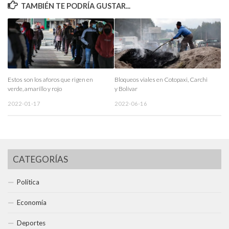
TAMBIÉN TE PODRÍA GUSTAR...
Estos son los aforos que rigen en
Bloqueos viales en Cotopaxi, Carchi
verde, amarillo y rojo
y Bolívar
2022-01-17
2022-06-16
CATEGORÍAS
Política
Economía
Deportes