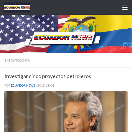
Saltar al contenido
SIN CATEGORÍA
Investigar cinco proyectos petroleros
POR
ECUADOR NEWS
·
2019-01-04