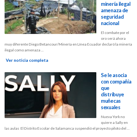
minería ilegal
amenaza de
seguridad
nacional
El combate por el
oro será ahora
muy diferente Diego Betancour/Minería en Línea Ecuador declaró la minería
ilegal como amenaza ...
Ver noticia completa
Se le asocia
con compañía
que
distribuye
muñecas
sexuales
Nueva York no
quiere a Sally en
las aulas  El Distrito Escolar de Salamanca suspendió el proyecto piloto del ...