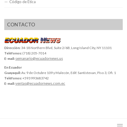
Código de Ética
CONTACTO
Dirección:
34-18 Northern Blvd, Suite 2/6B, Long Island City, NY 11101
Teléfonos:
(718) 205-7014
semanario@ecuadornews.us
E-mail:
En Ecuador
Guayaquil:
Av. 9 de Octubre 109 y Malecón, Edif. Santistevan, Piso 3, Ofi. 1
Teléfonos:
+593 993683742
ventas@ecuadornews.com.ec
E-mail: