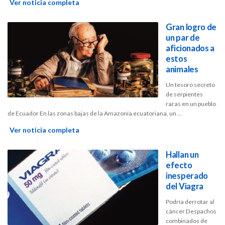
Ver noticia completa
Gran logro de
un par de
aficionados a
estos
animales
Un tesoro secreto
de serpientes
raras en un pueblo
de Ecuador En las zonas bajas de la Amazonía ecuatoriana, un ...
Ver noticia completa
Hallan un
efecto
inesperado
del Viagra
Podría derrotar al
cáncer Despachos
combinados de