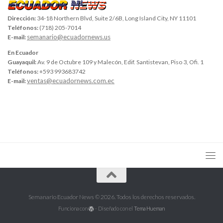
Dirección:
34-18 Northern Blvd, Suite 2/6B, Long Island City, NY 11101
Teléfonos:
(718) 205-7014
semanario@ecuadornews.us
E-mail:
En Ecuador
Guayaquil:
Av. 9 de Octubre 109 y Malecón, Edif. Santistevan, Piso 3, Ofi. 1
Teléfonos:
+593 993683742
ventas@ecuadornews.com.ec
E-mail:
Semanario Ecuador News © 2026. Todos los derechos reservados.
Funciona con
- Diseñado con el
Tema Hueman