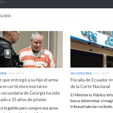
WS
EGORÍA
GORÍA
2026-08-05
SIN CATEGORÍA
2026-08-05
que entregó a su hijo el arma
Fiscalía de Ecuador in
da en un tiroteo mortal en
de la Corte Nacional
 secundaria de Georgia ha sido
El Ministerio Público inf
do a 15 años de prisión
busca determinar si mag
tribunal habrían recibido..
ó el gatillo pero compró esa arma