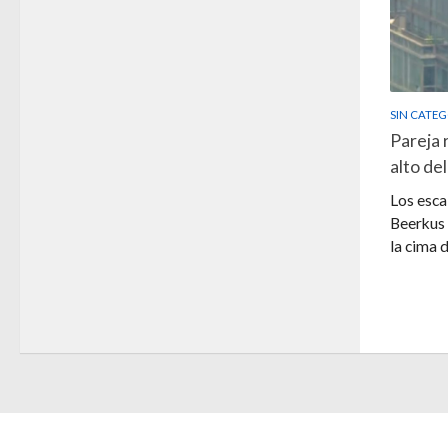
SIN CATE
Pareja 
alto de
Los esca
Beerkus 
la cima de