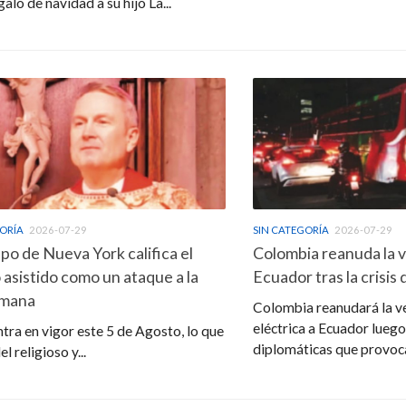
alo de navidad a su hijo La...
GORÍA
2026-07-29
SIN CATEGORÍA
2026-07-29
po de Nueva York califica el
Colombia reanuda la v
 asistido como un ataque a la
Ecuador tras la crisis
umana
Colombia reanudará la v
eléctrica a Ecuador lueg
ntra en vigor este 5 de Agosto, lo que
diplomáticas que provoca
el religioso y...