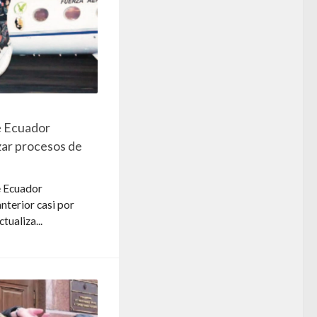
e Ecuador
izar procesos de
e Ecuador
nterior casi por
tualiza...