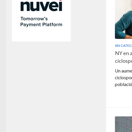
SIN CATE
NY en a
ciclosp
Un aumen
ciclospo
població