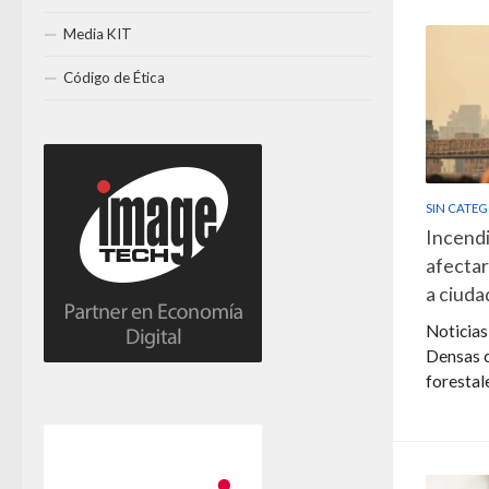
Media KIT
Código de Ética
SIN CATE
Incendi
afectar
a ciud
Noticia
Densas 
forestal