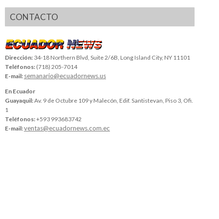
CONTACTO
Dirección:
34-18 Northern Blvd, Suite 2/6B, Long Island City, NY 11101
Teléfonos:
(718) 205-7014
semanario@ecuadornews.us
E-mail:
En Ecuador
Guayaquil:
Av. 9 de Octubre 109 y Malecón, Edif. Santistevan, Piso 3, Ofi.
1
Teléfonos:
+593 993683742
ventas@ecuadornews.com.ec
E-mail: