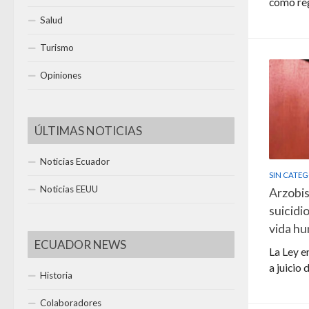
como reg
Salud
Turismo
Opiniones
ÚLTIMAS NOTICIAS
Noticias Ecuador
SIN CATE
Noticias EEUU
Arzobis
suicidio
vida h
ECUADOR NEWS
La Ley e
a juicio d
Historia
Colaboradores