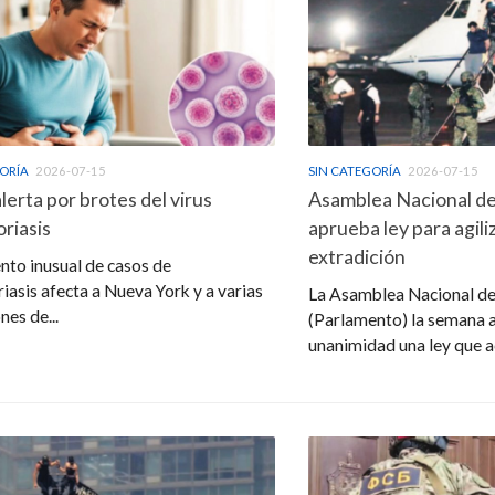
GORÍA
2026-07-15
SIN CATEGORÍA
2026-07-15
lerta por brotes del virus
Asamblea Nacional d
oriasis
aprueba ley para agil
extradición
to inusual de casos de
riasis afecta a Nueva York y a varias
La Asamblea Nacional d
nes de...
(Parlamento) la semana a
unanimidad una ley que ac