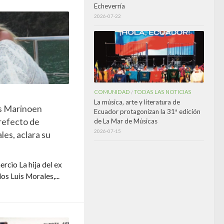
Echeverría
2026-07-22
COMUNIDAD
TODAS LAS NOTICIAS
/
La música, arte y literatura de
s Marinoen
Ecuador protagonizan la 31ª edición
prefecto de
de La Mar de Músicas
2026-07-15
es, aclara su
ercio La hija del ex
os Luis Morales,...