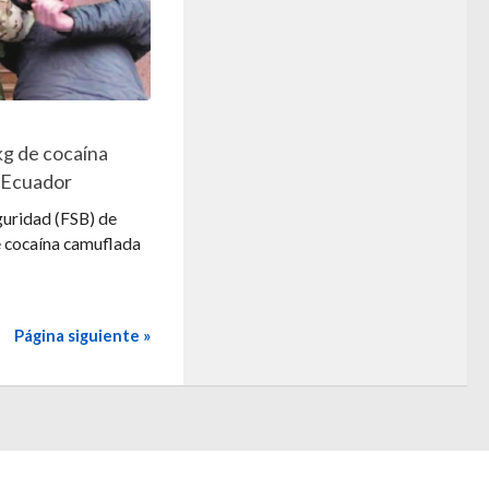
kg de cocaína
 Ecuador
guridad (FSB) de
e cocaína camuflada
Página siguiente »