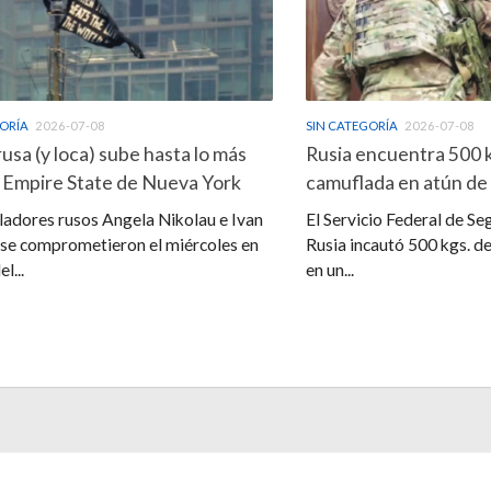
GORÍA
2026-07-08
SIN CATEGORÍA
2026-07-08
rusa (y loca) sube hasta lo más
Rusia encuentra 500 
l Empire State de Nueva York
camuflada en atún de
ladores rusos Angela Nikolau e Ivan
El Servicio Federal de Se
se comprometieron el miércoles en
Rusia incautó 500 kgs. d
l...
en un...