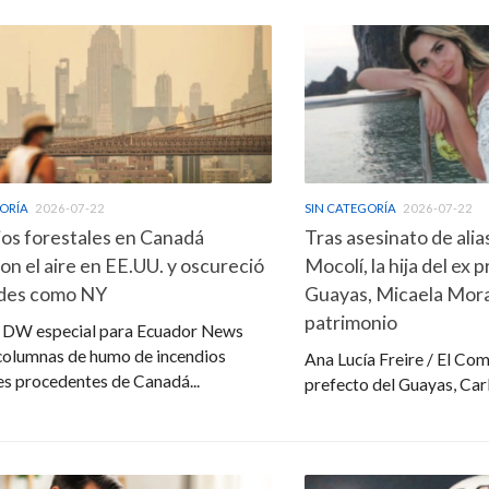
GORÍA
2026-07-22
SIN CATEGORÍA
2026-07-22
os forestales en Canadá
Tras asesinato de alia
on el aire en EE.UU. y oscureció
Mocolí, la hija del ex 
ades como NY
Guayas, Micaela Moral
patrimonio
s DW especial para Ecuador News
columnas de humo de incendios
Ana Lucía Freire / El Com
es procedentes de Canadá...
prefecto del Guayas, Carl