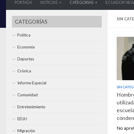
PORTADA
NOTICIAS
CATEGORIAS
ECUADOR NE
SIN CAT
CATEGORÍAS
Política
Economía
Deportes
Crónica
Informe Especial
SIN CATE
Hombre 
Comunidad
utiliza
Entretenimiento
escuela
condena
EEUU
No apret
Migración