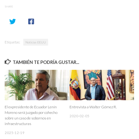
SHARE
Etiquetas:
Noticias EEUU
TAMBIÉN TE PODRÍA GUSTAR...
El expresidente de Ecuador Lenín
Entrevista a Walter Gómez R.
Moreno será juzgado por cohecho
2020-02-05
sobre un caso de sobornos en
infraestructuras
2025-12-19