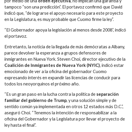
por medio de una
orden ejecutiva
, no implican una garantía y
tampoco “son una predicción”. El portavoz confirmó que David
indicó que, “de lograrse el apoyo necesario para este proyecto
en la Legislatura, es muy probable que Cuomo firme la ley”.
“El Gobernador apoya la legislación al menos desde 2008”, indicó
el portavoz.
Entretanto, la noticia de la llegada de más demócratas a Albany,
parece devolver la esperanza a grupos defensores de
inmigrantes en Nueva York. Steven Choi, director ejecutivo de la
Coalición de Inmigrantes de Nueva York (NYIC)
, indicó estar
emocionado de ver a la oficina del gobernador Cuomo
expresando interés en expandir las licencias de conducir para
todos los neoyorquinos el próximo año.
“Es un gran paso en la lucha contra la política de
separación
familiar del gobierno de Trump
, y una solución simple y de
sentido común ya implementada en otros 12 estados más D.C.”,
aseguró Choi. “Tenemos la intención de responsabilizar a la
oficina del Gobernador y la Legislatura por llevar el proyecto de
ley hasta el final”.