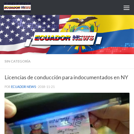
Saltar al contenido
SIN CATEGORÍA
Licencias de conducción para indocumentados en NY
POR
ECUADOR NEWS
·
2018-11-21