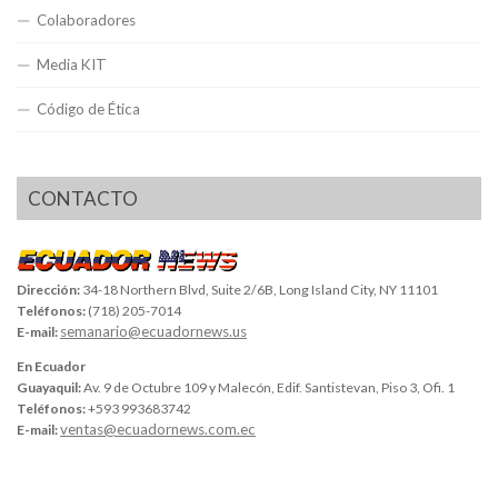
Colaboradores
Media KIT
Código de Ética
CONTACTO
Dirección:
34-18 Northern Blvd, Suite 2/6B, Long Island City, NY 11101
Teléfonos:
(718) 205-7014
semanario@ecuadornews.us
E-mail:
En Ecuador
Guayaquil:
Av. 9 de Octubre 109 y Malecón, Edif. Santistevan, Piso 3, Ofi. 1
Teléfonos:
+593 993683742
ventas@ecuadornews.com.ec
E-mail: