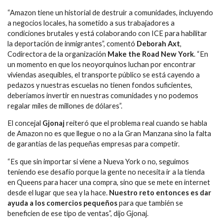
“Amazon tiene un historial de destruir a comunidades, incluyendo
a negocios locales, ha sometido a sus trabajadores a
condiciones brutales y está colaborando con ICE para habilitar
la deportación de inmigrantes”, comentó
Deborah Axt
,
Codirectora de la organización
Make the Road New York
. “En
un momento en que los neoyorquinos luchan por encontrar
viviendas asequibles, el transporte público se está cayendo a
pedazos y nuestras escuelas no tienen fondos suficientes,
deberíamos invertir en nuestras comunidades y no podemos
regalar miles de millones de dólares”.
El concejal
Gjonaj
reiteró que el problema real cuando se habla
de Amazon no es que llegue o no a la Gran Manzana sino la falta
de garantías de las pequeñas empresas para competir.
“Es que sin importar si viene a Nueva York o no, seguimos
teniendo ese desafío porque la gente no necesita ir a la tienda
en Queens para hacer una compra, sino que se mete en internet
desde el lugar que sea y la hace.
Nuestro reto entonces es dar
ayuda a los comercios pequeños
para que también se
beneficien de ese tipo de ventas”, dijo Gjonaj.