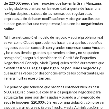
de 220,000 pequeños negocios
que hay en la
Gran Manzana
,
los legisladores plantearon la necesidad urgente de hacer una
revisión de pies a cabeza de las normas que regulan esas
empresas, a fin de hacer modificaciones y otorgar auxilios que
puedan garantizar una competencia justa con las
megatiendas
online
.
“El internet cambió el modelo de negocio y aquí el problema real
es ver como Ciudad qué podemos hacer para que los pequeños
negocios puedan competir con grandes empresas como Amazon
y las otras tiendas grandes que venden online y no se queden
rezagados”, aseguró el presidente del Comité de Pequeños
Negocios del Concejo, Mark Gjonaj, quien criticó duramente que
existan casi
6,000 reglas que rigen los pequeños negocios
y
que muchas veces por desconocimiento de los comerciantes, les
genera
multas exorbitantes
.
“Lo primero que tenemos que hacer es entender bien las casi
6,000 regulaciones
que cobijan a los pequeños negocios para
actualizarlas, pues son demasiadas y cuando a un negocito de
esos
le imponen $20,000 dólares
por una violación, cómo se van
a poder parar otra vez. Eso es injusto, y esta Administración no