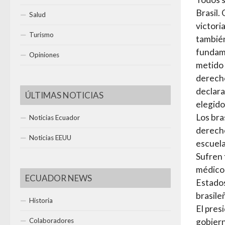
Brasil.
Salud
victori
Turismo
también
fundame
Opiniones
metido 
derecho
declara
ÚLTIMAS NOTICIAS
elegido
Los bra
Noticias Ecuador
derecho
Noticias EEUU
escuela
Sufren 
médicos
ECUADOR NEWS
Estados
brasile
Historia
El pres
Colaboradores
gobiern