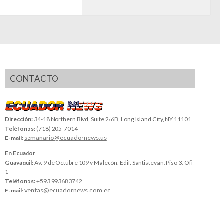
CONTACTO
Dirección:
34-18 Northern Blvd, Suite 2/6B, Long Island City, NY 11101
Teléfonos:
(718) 205-7014
semanario@ecuadornews.us
E-mail:
En Ecuador
Guayaquil:
Av. 9 de Octubre 109 y Malecón, Edif. Santistevan, Piso 3, Ofi.
1
Teléfonos:
+593 993683742
ventas@ecuadornews.com.ec
E-mail: