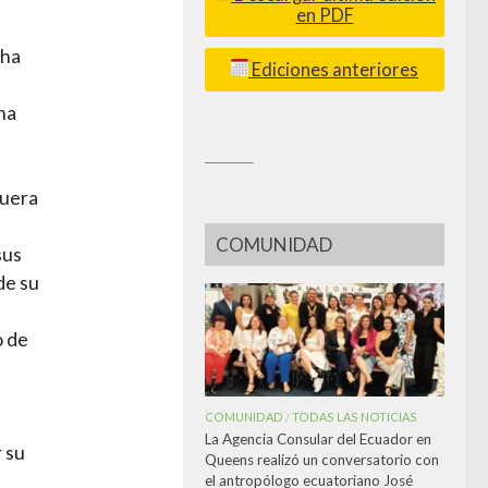
en PDF
cha
Ediciones anteriores
ha
_________
fuera
COMUNIDAD
sus
de su
o de
COMUNIDAD
TODAS LAS NOTICIAS
/
La Agencia Consular del Ecuador en
 su
Queens realizó un conversatorio con
el antropólogo ecuatoriano José