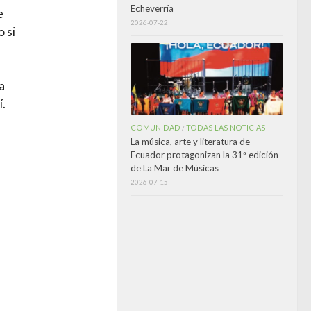
Echeverría
e
2026-07-22
 si
a
í.
COMUNIDAD
TODAS LAS NOTICIAS
/
La música, arte y literatura de
Ecuador protagonizan la 31ª edición
de La Mar de Músicas
2026-07-15