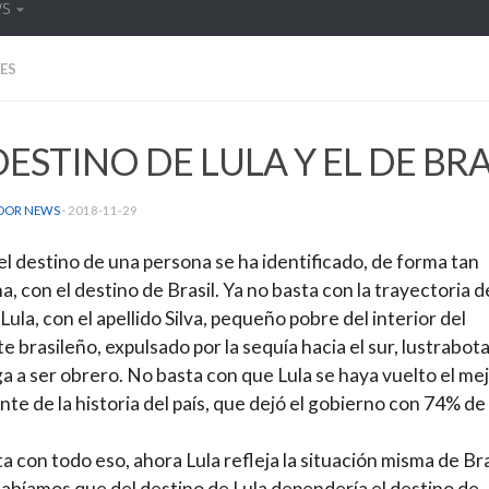
WS
ES
DESTINO DE LULA Y EL DE BRA
DOR NEWS
·
2018-11-29
l destino de una persona se ha identificado, de forma tan
a, con el destino de Brasil. Ya no basta con la trayectoria d
Lula, con el apellido Silva, pequeño pobre del interior del
e brasileño, expulsado por la sequía hacia el sur, lustrabota
ga a ser obrero. No basta con que Lula se haya vuelto el me
nte de la historia del país, que dejó el gobierno con 74% de
a con todo eso, ahora Lula refleja la situación misma de Bra
abíamos que del destino de Lula dependería el destino de