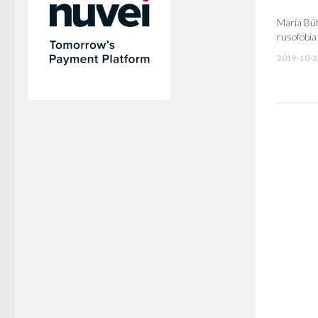
María Búti
rusofobia
2019-10-3