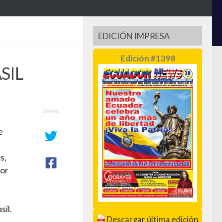
EDICIÓN IMPRESA
Edición #1398
SIL
SHARE
e
s,
jor
sil.
Descargar última edición