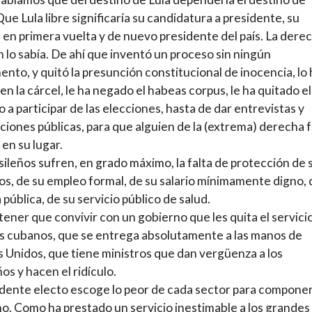
 Que Lula libre significaría su candidatura a presidente, su
a en primera vuelta y de nuevo presidente del país. La dere
 lo sabía. De ahí que inventó un proceso sin ningún
nto, y quitó la presunción constitucional de inocencia, lo 
en la cárcel, le ha negado el habeas corpus, le ha quitado el
 a participar de las elecciones, hasta de dar entrevistas y
ciones públicas, para que alguien de la (extrema) derecha 
 en su lugar.
sileños sufren, en grado máximo, la falta de protección de 
s, de su empleo formal, de su salario mínimamente digno, 
 pública, de su servicio público de salud.
tener que convivir con un gobierno que les quita el servici
 cubanos, que se entrega absolutamente a las manos de
 Unidos, que tiene ministros que dan vergüenza a los
ños y hacen el ridículo.
idente electo escoge lo peor de cada sector para componer
o. Como ha prestado un servicio inestimable a los grandes