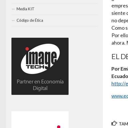
empresa
Media KIT
siente 
no depe
Código de Ética
Como si
Por ell
ahora. 
EL D
Por Emi
Ecuado
http:/
www.ec
TAMB