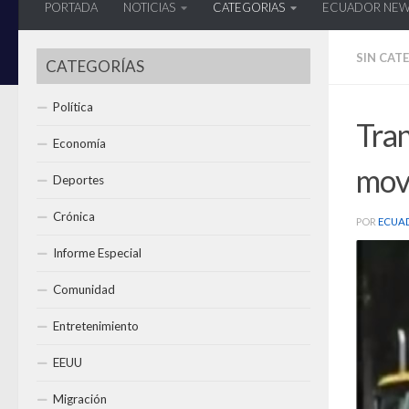
PORTADA
NOTICIAS
CATEGORIAS
ECUADOR NE
SIN CAT
CATEGORÍAS
Política
Tra
Economía
movi
Deportes
Crónica
POR
ECUA
Informe Especial
Comunidad
Entretenimiento
EEUU
Migración