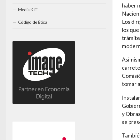
haber m
Media KIT
Naciona
Los dir
Código de Ética
los que
trámite
modern
Asimism
carrete
Comisió
tomar a
Instala
Gobiern
y Obras
se pres
También