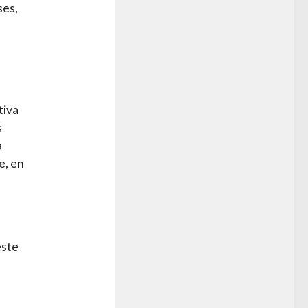
ses,
tiva
s
a
e, en
este