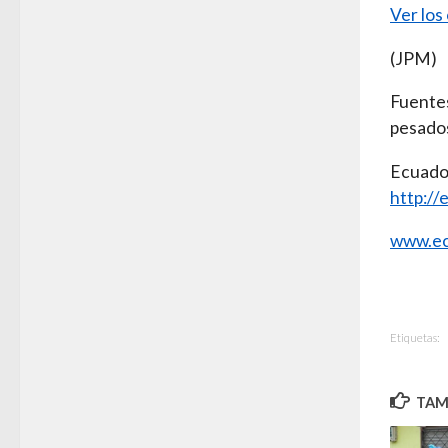
Ver los
(JPM)
Fuentes
pesado
Ecuado
http:/
www.ec
Etiquetas:
TAMB