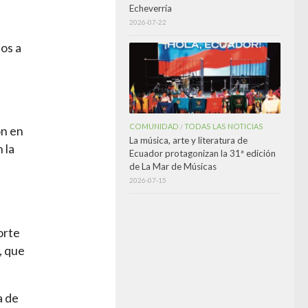
Echeverría
2026-07-22
os a
COMUNIDAD
TODAS LAS NOTICIAS
/
ón en
La música, arte y literatura de
 la
Ecuador protagonizan la 31ª edición
de La Mar de Músicas
2026-07-15
orte
, que
a de