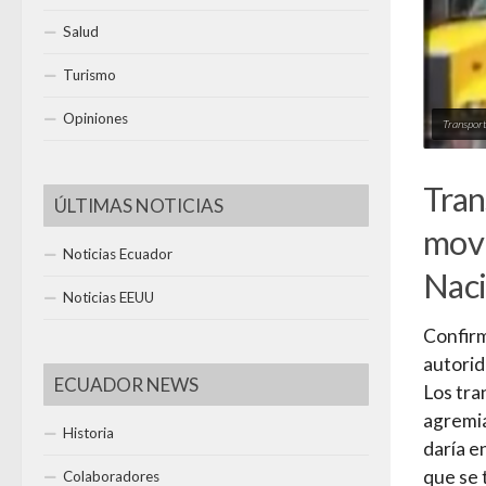
Salud
Turismo
Opiniones
Transport
Tran
ÚLTIMAS NOTICIAS
movi
Noticias Ecuador
Naci
Noticias EEUU
Confirm
autori
ECUADOR NEWS
Los tra
agremia
Historia
daría e
que se 
Colaboradores