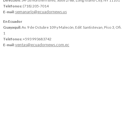
Dirección:
34-18 Northern Blvd, Suite 2/6B, Long Island City, NY 11101
Teléfonos:
(718) 205-7014
semanario@ecuadornews.us
E-mail:
En Ecuador
Guayaquil:
Av. 9 de Octubre 109 y Malecón, Edif. Santistevan, Piso 3, Ofi.
1
Teléfonos:
+593 993683742
ventas@ecuadornews.com.ec
E-mail: