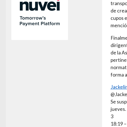
transpo
de crea
cupos e
menció
Finalme
dirigen
de la A
pertine
normati
forma a
Jackeli
@Jacke
Se susp
jueves.
3
18:19 –