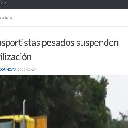
WS
EGORÍA
nsportistas pesados suspenden
lización
DOR NEWS
·
2018-11-29