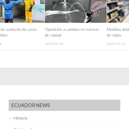
nte aumento de casos
Oposición a cambios en normas
Medidas debi
embre
de calidad
de robos
8
2020-02-18
2024-01-23
ECUADOR NEWS
Historia