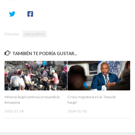
Etiquetas:
Noticias EEUU
TAMBIÉN TE PODRÍA GUSTAR...
Minería ilegal continúa arrasando la
Crisis migratoria en la “línea de
Amazonía
fuego”
2022-11-24
2024-01-03