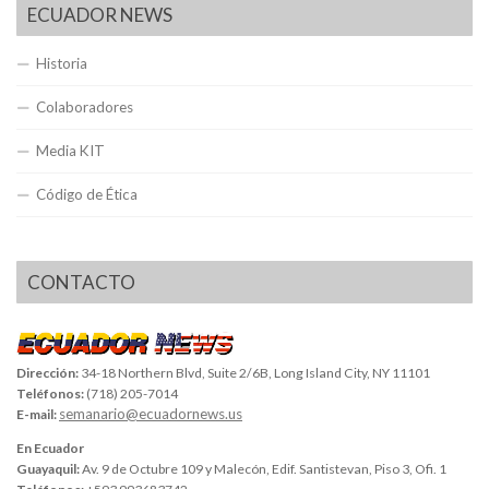
ECUADOR NEWS
Historia
Colaboradores
Media KIT
Código de Ética
CONTACTO
Dirección:
34-18 Northern Blvd, Suite 2/6B, Long Island City, NY 11101
Teléfonos:
(718) 205-7014
semanario@ecuadornews.us
E-mail:
En Ecuador
Guayaquil:
Av. 9 de Octubre 109 y Malecón, Edif. Santistevan, Piso 3, Ofi. 1