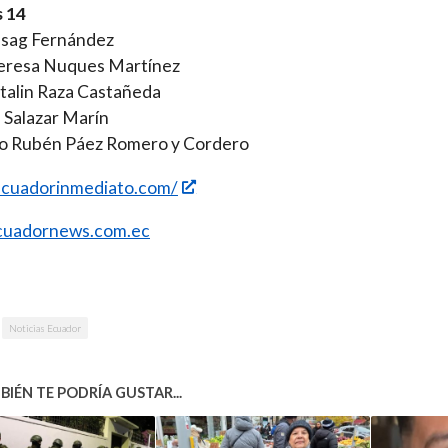
s 14
asag Fernández
Teresa Nuques Martínez
talin Raza Castañeda
 Salazar Marín
o Rubén Páez Romero y Cordero
/ecuadorinmediato.com/
uadornews.com.ec
Noticias Ecuador
IÉN TE PODRÍA GUSTAR...