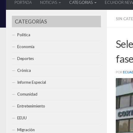
PORTADA
NOTICIAS
CATEGORIAS
ECUADOR NE
SIN CAT
CATEGORÍAS
Política
Sele
Economía
fase
Deportes
Crónica
POR
ECUA
Informe Especial
Comunidad
Entretenimiento
EEUU
Migración