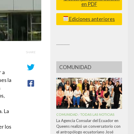
en PDF
Ediciones anteriores
_________
SHARE
COMUNIDAD
 a
es la
s
os,
. La
COMUNIDAD
TODAS LAS NOTICIAS
/
La Agencia Consular del Ecuador en
er los
Queens realizó un conversatorio con
el antropólogo ecuatoriano José