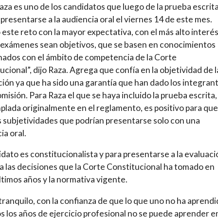
Raza es uno de los candidatos que luego de la prueba escrit
presentarse a la audiencia oral el viernes 14 de este mes.
este reto con la mayor expectativa, con el más alto interé
 exámenes sean objetivos, que se basen en conocimientos
nados con el ámbito de competencia de la Corte
ucional”, dijo Raza. Agrega que confía en la objetividad de l
ación ya que ha sido una garantía que han dado los integran
omisión. Para Raza el que se haya incluido la prueba escrita,
lada originalmente en el reglamento, es positivo para que
s subjetividades que podrían presentarse solo con una
ia oral.
idato es constitucionalista y para presentarse a la evaluaci
a las decisiones que la Corte Constitucional ha tomado en
ltimos años y la normativa vigente.
tranquilo, con la confianza de que lo que uno no ha aprend
s los años de ejercicio profesional no se puede aprender e