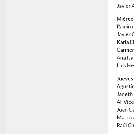
Javier 
Miérco
Ramiro 
Javier 
Karla 
Carmen
Ana Isa
Luis H
Jueves
Agustín
Janeth 
Alí Vic
Juan Ca
Marco A
Raúl Cl