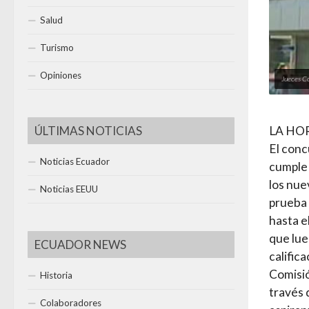
Salud
Turismo
Opiniones
Jueces Co
ÚLTIMAS NOTICIAS
LA HO
El conc
Noticias Ecuador
cumple 
los nue
Noticias EEUU
prueba 
hasta e
que lue
ECUADOR NEWS
calific
Comisió
Historia
través 
Colaboradores