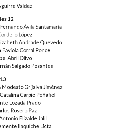
Aguirre Valdez
les 12
Fernando Ávila Santamaría
Cordero López
Elizabeth Andrade Quevedo
 Faviola Corral Ponce
bel Abril Olivo
ernán Salgado Pesantes
 13
 Modesto Grijalva Jiménez
Catalina Carpio Peñafiel
ente Lozada Prado
rlos Rosero Paz
ntonio Elizalde Jalil
emente Ilaquiche Licta