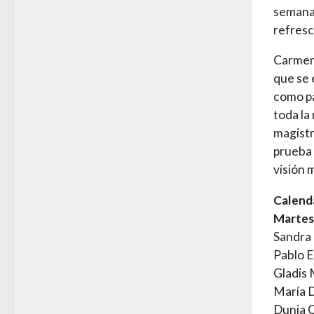
semana,
refresc
Carmen 
que se 
como pa
toda la
magistr
prueba 
visión 
Calenda
Martes
Sandra 
Pablo 
Gladis
María 
Dunia 