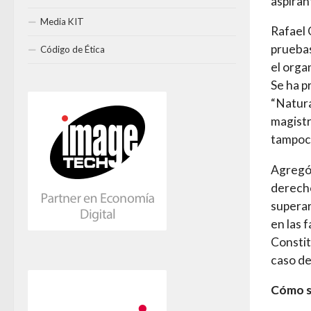
aspiran
Media KIT
Rafael 
pruebas
Código de Ética
el orga
Se ha p
“Natura
magistr
tampoco
Agregó 
derecho
superar
en las 
Constit
caso de
Cómo s