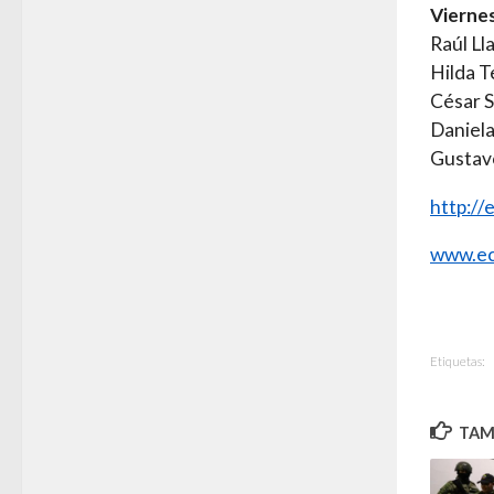
Vierne
Raúl Ll
Hilda 
César S
Daniela
Gustav
http:/
www.ec
Etiquetas:
TAMB