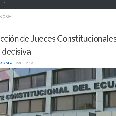
WS
EGORÍA
cción de Jueces Constitucionales
 decisiva
DOR NEWS
·
2018-12-10