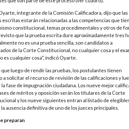
tes que son parte de este proceso (ver cuadro).
Oyarte, integrante de la Comisión Calificadora, dijo que las
 escritas estarán relacionadas a las competencias que tie
nismo constitucional, temas procedimentales y otros de fo
revisto que la prueba escrita dure aproximadamente tres h
lmente no es una prueba sencilla, son candidatos a
ados de la Corte Constitucional, no cualquier cosa y el ex
 es cualquier cosa”, indicó Oyarte.
que luego de rendir las pruebas, los postulantes tienen
 a solicitar el recurso de revisión de las calificaciones y lu
 la fase de impugnación ciudadana. Los nueve mejor califi
fases de méritos y oposición serán los titulares de la Corte
ucional y los nueve siguientes entran al listado de elegible
 la ausencia definitiva de uno de los jueces principales.
e preparan