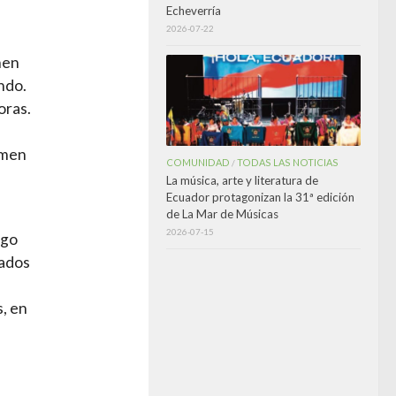
Echeverría
2026-07-22
nen
ndo.
oras.
amen
COMUNIDAD
TODAS LAS NOTICIAS
/
La música, arte y literatura de
Ecuador protagonizan la 31ª edición
de La Mar de Músicas
2026-07-15
ego
cados
s, en