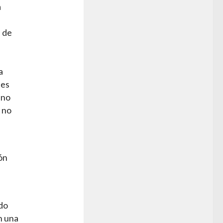
a
s de
a
tes
 no
 no
ón
ido
n una