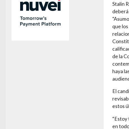
Stalin 
deberá 
“Asumo 
que los
relacio
Constit
calific
de la C
contemp
haya la
audienc
El cand
revisab
estos ú
“Estoy 
en todo