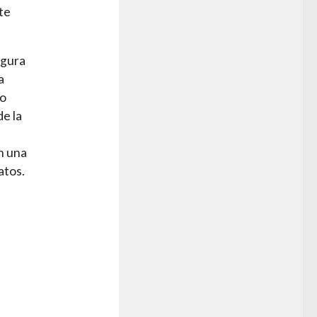
te
egura
a
do
de la
n una
atos.