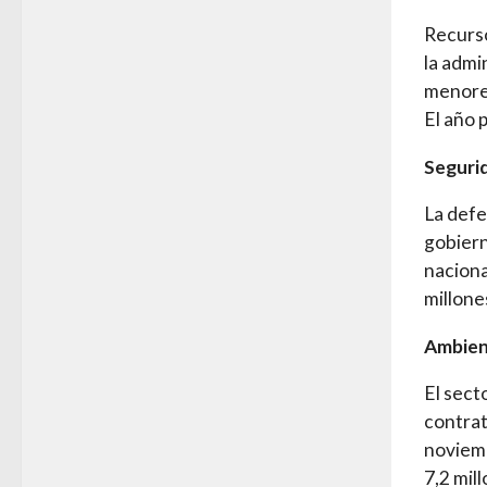
Recurso
la admi
menores
El año 
Seguri
La defe
gobiern
naciona
millone
Ambie
El sect
contrat
noviemb
7,2 mil