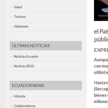
Salud
impuestos
Turismo
Opiniones
el Pa
públi
ÚLTIMAS NOTICIAS
EXPR
Noticias Ecuador
Aunque 
con mon
Noticias EEUU
utilizó
Hasta n
ECUADOR NEWS
(Sercop
bienes 
Historia
millone
Colaboradores