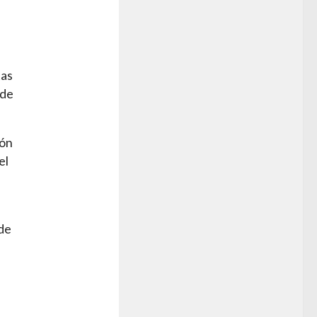
tas
 de
ión
el
 de