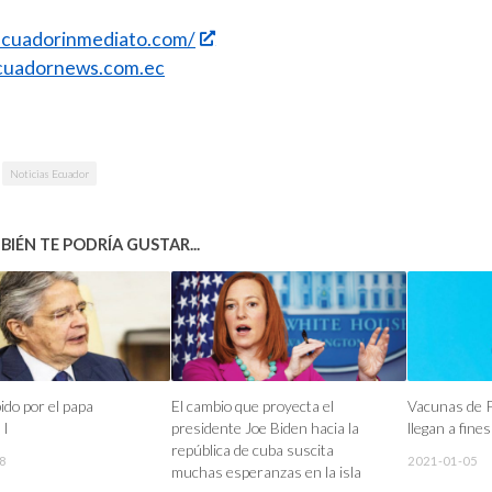
/ecuadorinmediato.com/
uadornews.com.ec
Noticias Ecuador
IÉN TE PODRÍA GUSTAR...
ido por el papa
El cambio que proyecta el
Vacunas de P
 I
presidente Joe Biden hacia la
llegan a fine
república de cuba suscita
8
2021-01-05
muchas esperanzas en la isla