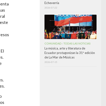
Echeverría
uenta
2026-07-22
sas
ral
 este
resos
COMUNIDAD
TODAS LAS NOTICIAS
/
La música, arte y literatura de
 El
Ecuador protagonizan la 31ª edición
s.
de La Mar de Músicas
2026-07-15
e
es.
es.
o
los