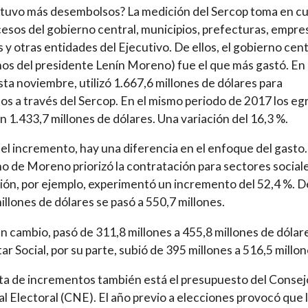
tuvo más desembolsos? La medición del Sercop toma en c
cesos del gobierno central, municipios, prefecturas, empre
s y otras entidades del Ejecutivo. De ellos, el gobierno cent
os del presidente Lenín Moreno) fue el que más gastó. En
sta noviembre, utilizó 1.667,6 millones de dólares para
os a través del Sercop. En el mismo periodo de 2017 los eg
 1.433,7 millones de dólares. Una variación del 16,3 %.
el incremento, hay una diferencia en el enfoque del gasto.
o de Moreno priorizó la contratación para sectores sociale
ón, por ejemplo, experimentó un incremento del 52,4 %. D
illones de dólares se pasó a 550,7 millones.
en cambio, pasó de 311,8 millones a 455,8 millones de dólar
ar Social, por su parte, subió de 395 millones a 516,5 millon
ista de incrementos también está el presupuesto del Consej
l Electoral (CNE). El año previo a elecciones provocó que 