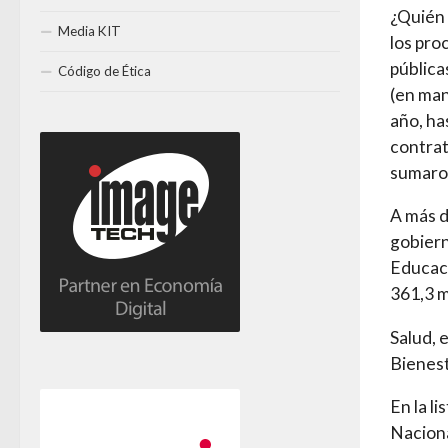
¿Quién 
Media KIT
los pro
pública
Código de Ética
(en man
año, ha
contrat
sumaron
A más d
gobiern
Educaci
361,3 m
Salud, 
Bienest
En la l
Naciona