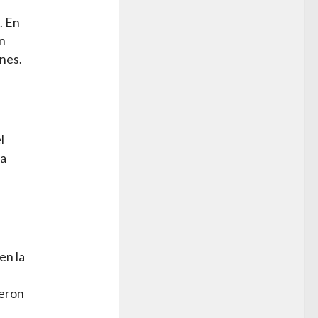
. En
on
nes.
l
sa
en la
ueron