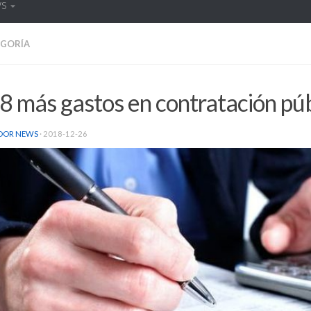
WS
EGORÍA
 más gastos en contratación púb
DOR NEWS
·
2018-12-26