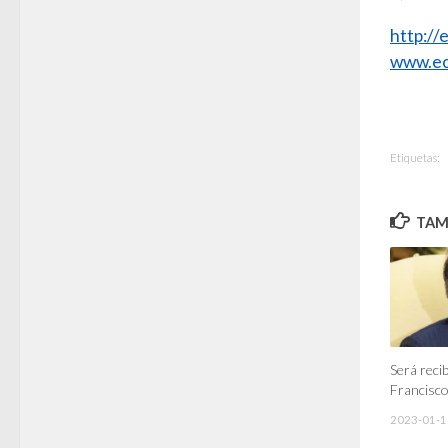
http:/
www.ec
Etiquetas:
TAMB
Será recib
Francisco
2023-01-1