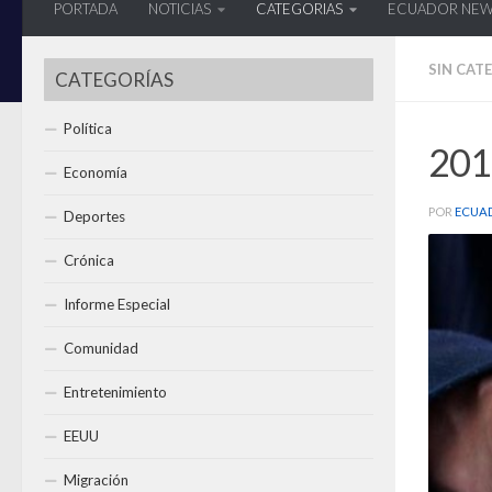
PORTADA
NOTICIAS
CATEGORIAS
ECUADOR NE
SIN CAT
CATEGORÍAS
Política
2018
Economía
POR
ECUA
Deportes
Crónica
Informe Especial
Comunidad
Entretenimiento
EEUU
Migración