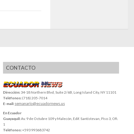
CONTACTO
Dirección:
34-18 Northern Blvd, Suite 2/6B, Long Island City, NY 11101
Teléfonos:
(718) 205-7014
semanario@ecuadornews.us
E-mail:
En Ecuador
Guayaquil:
Av. 9 de Octubre 109 y Malecón, Edif. Santistevan, Piso 3, Ofi.
1
Teléfonos:
+593 993683742