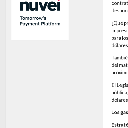
contrat
despunt
¿Qué pr
impresi
para lo
dólares
También
del mat
próximo
El Legi
pública
dólares
Los gas
Estrat