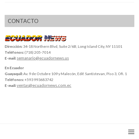
CONTACTO
Dirección:
34-18 Northern Blvd, Suite 2/6B, Long Island City, NY 11101
Teléfonos:
(718) 205-7014
semanario@ecuadornews.us
E-mail:
En Ecuador
Guayaquil:
Av. 9 de Octubre 109 y Malecón, Edif. Santistevan, Piso 3, Ofi. 1
Teléfonos:
+593 993683742
ventas@ecuadornews.com.ec
E-mail: