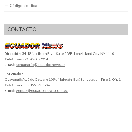
Código de Ética
CONTACTO
Dirección:
34-18 Northern Blvd, Suite 2/6B, Long Island City, NY 11101
Teléfonos:
(718) 205-7014
semanario@ecuadornews.us
E-mail:
En Ecuador
Guayaquil:
Av. 9 de Octubre 109 y Malecón, Edif. Santistevan, Piso 3, Ofi. 1
Teléfonos:
+593 993683742
ventas@ecuadornews.com.ec
E-mail: