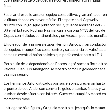
que a punto estuvo de quedarse con el campeonato sin jugar
final.
Superar el escollo ante un equipo competitivo, gran animador en
la última década es mayor mérito. El empate en el Capwell y
triunfo con un gol (que pudieron ser 7, ¡cuánta añoranza del 7 –
0!) en el Estadio Rodrigo Paz marcan la corona N°11 del Rey de
Copas con 4 títulos continentales y un Vicecampeonato mundial.
El goleador de la primera etapa, Hernán Barcos, gran conductor
del equipo, incumplió su compromiso y su ausencia se vaticinaba
como un eventual bajón anímico que podía costar caro a LDU.
Pero el fin de la dependencia de Barcos logró sacar a flote otros
valores. Juan Luis Anangonó se mostró como un goleador cada
vez más seguro.
Los hermanos Julio, criticados por sus errores, crecieron hasta
el punto de que Anderson convierte goles en ambas finales y ya
lo miran desde afuera con interés. Guerrero cumplió y marcó en
momentos clave.
Intriago se hizo figura y Orejuela mostró su jerarquía, lo mismo