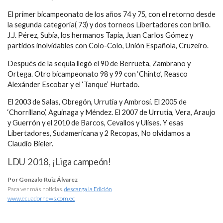
El primer bicampeonato de los años 74 y 75, con el retorno desde
la segunda categoría( 73) y dos torneos Libertadores con brillo.
J.J. Pérez, Subía, los hermanos Tapia, Juan Carlos Gómez y
partidos inolvidables con Colo-Colo, Unión Española, Cruzeiro.
Después de la sequía llegó el 90 de Berrueta, Zambrano y
Ortega. Otro bicampeonato 98 y 99 con ‘Chinto’, Reasco
Alexánder Escobar y el ‘Tanque’ Hurtado.
El 2003 de Salas, Obregón, Urrutia y Ambrosi. El 2005 de
‘Chorrillano’, Aguinaga y Méndez. El 2007 de Urrutia, Vera, Araujo
y Guerrón y el 2010 de Barcos, Cevallos y Ulises. Y esas
Libertadores, Sudamericana y 2 Recopas, No olvidamos a
Claudio Bieler.
LDU 2018, ¡Liga campeón!
Por Gonzalo Ruiz Álvarez
Para ver más noticias,
descarga la Edición
www.ecuadornews.com.ec