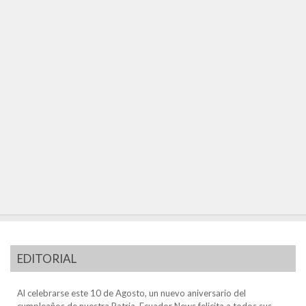
EDITORIAL
Al celebrarse este 10 de Agosto, un nuevo aniversario del
cumpleaños de nuestra Patria, Ecuador News felicita a todos sus