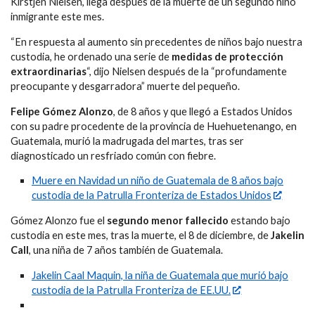
Kirstjen Nielsen, llega después de la muerte de un segundo niño
inmigrante este mes.
“En respuesta al aumento sin precedentes de niños bajo nuestra
custodia, he ordenado una serie de
medidas de protección
extraordinarias
“, dijo Nielsen después de la “profundamente
preocupante y desgarradora” muerte del pequeño.
Felipe G
ó
mez Alon
z
o
, de 8 años y que llegó a Estados Unidos
con su padre procedente de la provincia de Huehuetenango, en
Guatemala, murió la madrugada del martes, tras ser
diagnosticado un resfriado común con fiebre.
Muere en Navidad un niño de Guatemala de 8 años bajo
custodia de la Patrulla Fronteriza de Estados Unidos
Gómez Alonzo fue el
segundo menor fallecido
estando bajo
custodia en este mes, tras la muerte, el 8 de diciembre, de
Jakelin
Call
, una niña de 7 años también de Guatemala.
Jakelin Caal Maquin, la niña de Guatemala que murió bajo
custodia de la Patrulla Fronteriza de EE.UU.