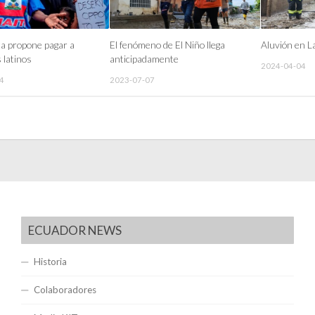
a propone pagar a
El fenómeno de El Niño llega
Aluvión en L
 latinos
anticipadamente
2024-04-04
4
2023-07-07
ECUADOR NEWS
Historia
Colaboradores