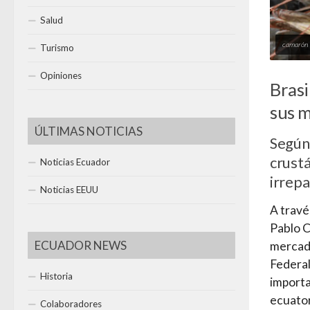
Salud
camarón
Turismo
Opiniones
Brasi
sus 
ÚLTIMAS NOTICIAS
Según
crust
Noticias Ecuador
irrepa
Noticias EEUU
A travé
Pablo C
ECUADOR NEWS
mercado
Federal 
Historia
importa
ecuator
Colaboradores