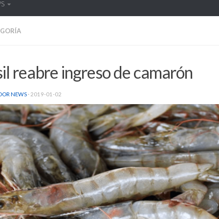
WS
EGORÍA
il reabre ingreso de camarón
DOR NEWS
·
2019-01-02