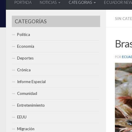
PORTADA
NOTICIAS
CATEGORIAS
ECUADOR NE
SIN CAT
CATEGORÍAS
Política
Bras
Economía
POR
ECUA
Deportes
Crónica
Informe Especial
Comunidad
Entretenimiento
EEUU
Migración