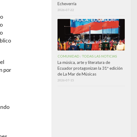
Echeverría
2026-07-22
io
eo
io
blico
COMUNIDAD
TODAS LAS NOTICIAS
/
el
La música, arte y literatura de
Ecuador protagonizan la 31ª edición
n por
de La Mar de Músicas
2026-07-15
undo
nes,