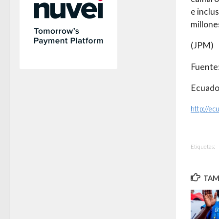
e inclu
millone
(JPM)
Fuente
Ecuado
http://e
Etiquetas:
TAMB