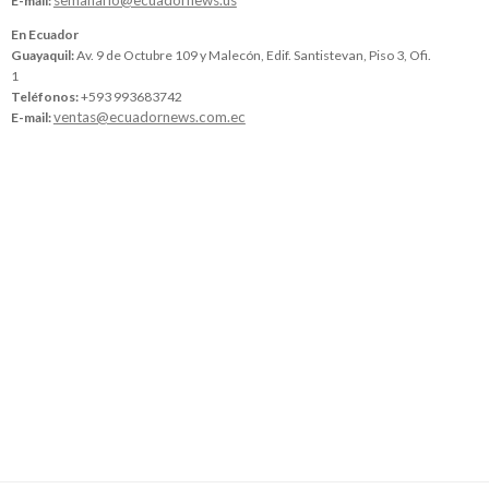
E-mail:
En Ecuador
Guayaquil:
Av. 9 de Octubre 109 y Malecón, Edif. Santistevan, Piso 3, Ofi.
1
Teléfonos:
+593 993683742
ventas@ecuadornews.com.ec
E-mail: