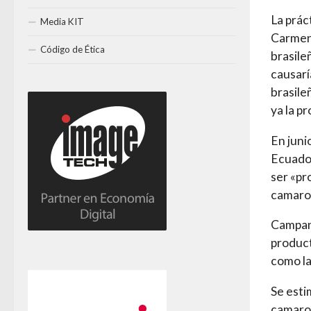
La prác
Media KIT
Carmen
Código de Ética
brasile
causarí
brasileñ
ya la p
En juni
Ecuador
ser «pr
camaron
Campana
product
como la
Se esti
camaron