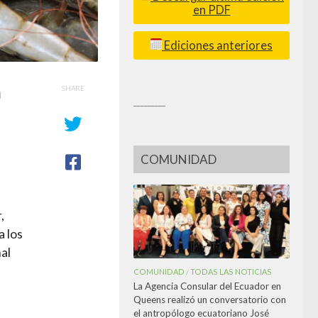
en PDF
Ediciones anteriores
a
SHARE
_________
COMUNIDAD
,
 los
al
COMUNIDAD
TODAS LAS NOTICIAS
/
La Agencia Consular del Ecuador en
Queens realizó un conversatorio con
el antropólogo ecuatoriano José