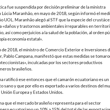
tica fue suspendida por decisión preliminar de la ministra
 Lúcia Maranhão, en mayo de 2018, según informó el med
ño UOL. Maranhão alegó al STF que la especie del crustác
a «daños y trastornos ambientales irreparables en territor
o, así como perjuicios a la salud de la población, al orden pú
ropia economía estatal».
o de 2018, el ministro de Comercio Exterior e Inversiones d
, Pablo Campana, manifestó que estas medidas se tomaro
oteccionistas», inculcadas por los sectores productivos
eros brasileños.
 ratificó ese entonces que el camarón ecuatoriano es un
o sano y que por ello es exportado a varios destinos del m
 Unión Europea y Estados Unidos.
ma que el mercado brasileño representa para el sector
ero ecuatoriano un 10% a 15% del total de las exportacio