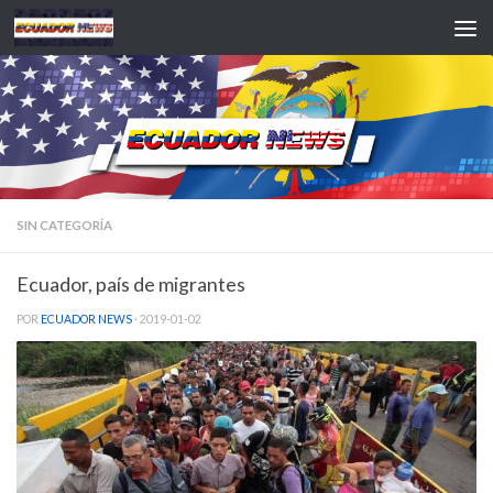
Saltar al contenido
SIN CATEGORÍA
Ecuador, país de migrantes
POR
ECUADOR NEWS
·
2019-01-02