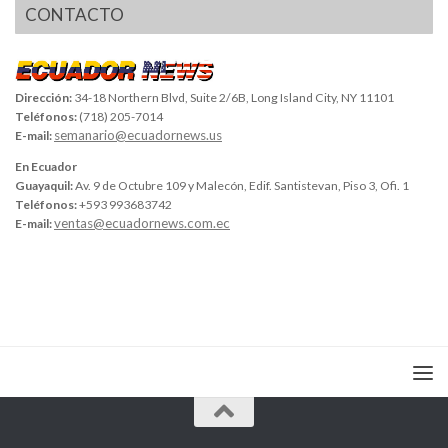
CONTACTO
Dirección:
34-18 Northern Blvd, Suite 2/6B, Long Island City, NY 11101
Teléfonos:
(718) 205-7014
semanario@ecuadornews.us
E-mail:
En Ecuador
Guayaquil:
Av. 9 de Octubre 109 y Malecón, Edif. Santistevan, Piso 3, Ofi. 1
Teléfonos:
+593 993683742
ventas@ecuadornews.com.ec
E-mail: