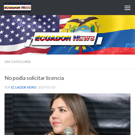
Saltar al contenido
SIN CATEGORÍA
No podía solicitar licencia
POR
ECUADOR NEWS
·
2019-01-03