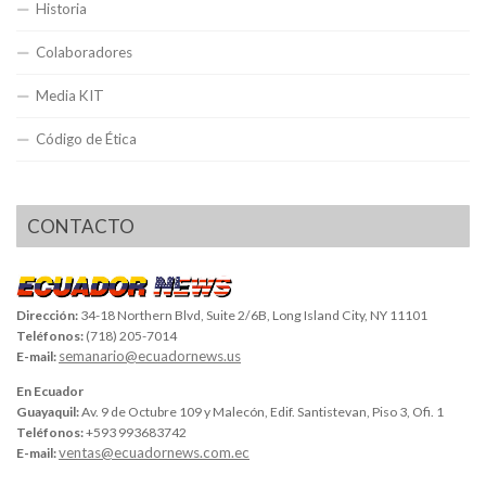
Historia
Colaboradores
Media KIT
Código de Ética
CONTACTO
Dirección:
34-18 Northern Blvd, Suite 2/6B, Long Island City, NY 11101
Teléfonos:
(718) 205-7014
semanario@ecuadornews.us
E-mail:
En Ecuador
Guayaquil:
Av. 9 de Octubre 109 y Malecón, Edif. Santistevan, Piso 3, Ofi. 1
Teléfonos:
+593 993683742
ventas@ecuadornews.com.ec
E-mail: