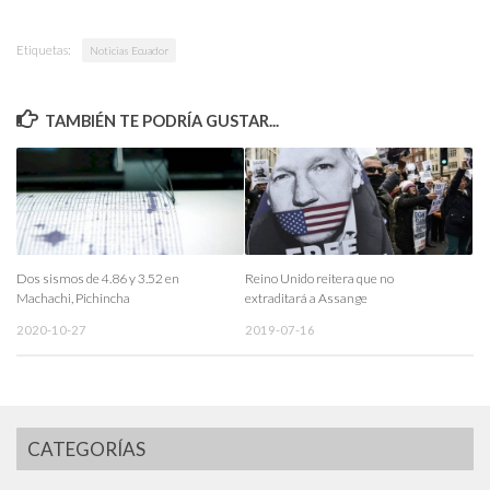
Etiquetas:
Noticias Ecuador
TAMBIÉN TE PODRÍA GUSTAR...
Dos sismos de 4.86 y 3.52 en
Reino Unido reitera que no
Machachi, Pichincha
extraditará a Assange
2020-10-27
2019-07-16
CATEGORÍAS