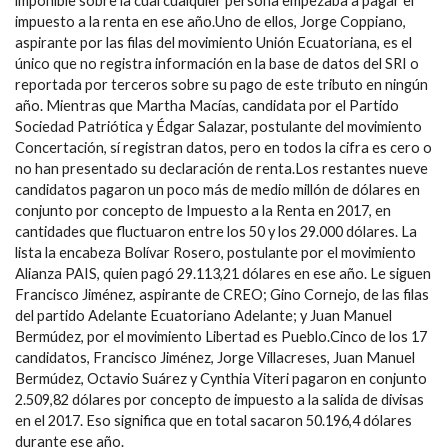
imponible sobre la cual cualquier persona empezaba a pagar el
impuesto a la renta en ese año.Uno de ellos, Jorge Coppiano,
aspirante por las filas del movimiento Unión Ecuatoriana, es el
único que no registra información en la base de datos del SRI o
reportada por terceros sobre su pago de este tributo en ningún
año. Mientras que Martha Macías, candidata por el Partido
Sociedad Patriótica y Édgar Salazar, postulante del movimiento
Concertación, sí registran datos, pero en todos la cifra es cero o
no han presentado su declaración de renta.Los restantes nueve
candidatos pagaron un poco más de medio millón de dólares en
conjunto por concepto de Impuesto a la Renta en 2017, en
cantidades que fluctuaron entre los 50 y los 29.000 dólares. La
lista la encabeza Bolívar Rosero, postulante por el movimiento
Alianza PAIS, quien pagó 29.113,21 dólares en ese año. Le siguen
Francisco Jiménez, aspirante de CREO; Gino Cornejo, de las filas
del partido Adelante Ecuatoriano Adelante; y Juan Manuel
Bermúdez, por el movimiento Libertad es Pueblo.Cinco de los 17
candidatos, Francisco Jiménez, Jorge Villacreses, Juan Manuel
Bermúdez, Octavio Suárez y Cynthia Viteri pagaron en conjunto
2.509,82 dólares por concepto de impuesto a la salida de divisas
en el 2017. Eso significa que en total sacaron 50.196,4 dólares
durante ese año.