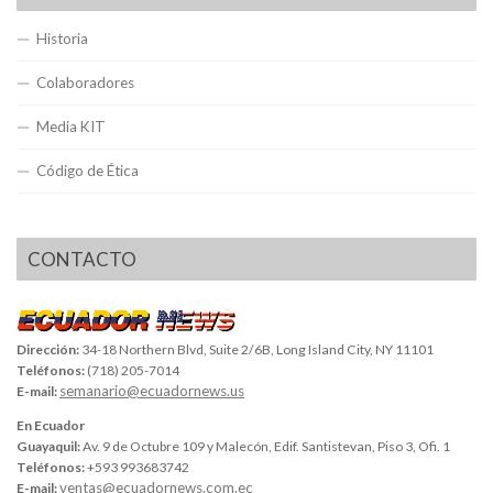
Historia
Colaboradores
Media KIT
Código de Ética
CONTACTO
Dirección:
34-18 Northern Blvd, Suite 2/6B, Long Island City, NY 11101
Teléfonos:
(718) 205-7014
semanario@ecuadornews.us
E-mail:
En Ecuador
Guayaquil:
Av. 9 de Octubre 109 y Malecón, Edif. Santistevan, Piso 3, Ofi. 1
Teléfonos:
+593 993683742
ventas@ecuadornews.com.ec
E-mail: