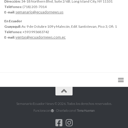
Dirección:
34-18 Northern Blvd, Suite 2/6B, Long Island City, NY 11101
Teléfonos:
(718) 205-7014
semanario@ecuadornews.us
E-mail:
En Ecuador
Guayaquil:
Av. 9 de Octubre 109 y Malecón, Edif. Santistevan, Piso 3, Ofi. 1
Teléfonos:
+593 993683742
ventas@ecuadornews.com.ec
E-mail:
Semanario Ecuador News © 2026. Todos los derechos reservados.
Funciona con
- Diseñado con el
Tema Hueman