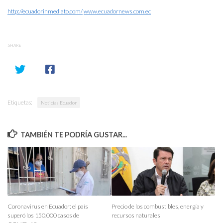
http://ecuadorinmediato.com/
www.ecuadornews.com.ec
SHARE
Etiquetas:
Noticias Ecuador
TAMBIÉN TE PODRÍA GUSTAR...
Coronavirus en Ecuador: el país
Precio de los combustibles, energía y
superó los 150.000 casos de
recursos naturales