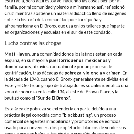
esta rabia, pero aquí estoy yo, haciendo las cosas bien por mi
familia, por mi comunidad y pierdo a mi hermano así”, reflexionó
Cruz, mientras sostiene un material didáctico lleno de imágenes
sobre la historia de la comunidad puertorriqueña y
afroamericana en El Bronx, que usa en los talleres que imparte
en organizaciones y escuelas en el sur de este condado.
Lucha contras las drogas
Mott Haven
, una comunidad donde los latinos estan en cada
esquina, en su mayoría
puertorriqueños, mexicanos y
dominicanos
, atraviesa actualmente por un proceso de
gentrificación, tras décadas de
pobreza, violencia y crímen
. En
la década de 1940, cuando El Bronx generalmente se dividía en el
Este y el Oeste, un grupo de trabajadores sociales identificó una
zona de pobreza en la calle 134, al este de Brown Place, y la
bautizó como el
“Sur de El Bronx”
.
Esta área de pobreza se extendería en parte debido a una
práctica ilegal conocida como
“blockbusting”
, un proceso
comercial de agentes inmobiliarios y promotores de edificios
usado para convencer a los propietarios blancos de vender sus
casas a precios bajos, a través de la creación de temor en