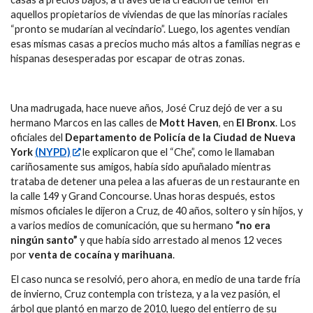
aquellos propietarios de viviendas de que las minorías raciales
“pronto se mudarían al vecindario”. Luego, los agentes vendían
esas mismas casas a precios mucho más altos a familias negras e
hispanas desesperadas por escapar de otras zonas.
Una madrugada, hace nueve años, José Cruz dejó de ver a su
hermano Marcos en las calles de
Mott Haven
, en
El Bronx
. Los
oficiales del
Departamento de Policía de la Ciudad de Nueva
York
(NYPD)
le explicaron que el “Che”, como le llamaban
cariñosamente sus amigos, había sido apuñalado mientras
trataba de detener una pelea a las afueras de un restaurante en
la calle 149 y Grand Concourse. Unas horas después, estos
mismos oficiales le dijeron a Cruz, de 40 años, soltero y sin hijos, y
a varios medios de comunicación, que su hermano
“no era
ningún santo”
y que había sido arrestado al menos 12 veces
por
venta de cocaína y marihuana
.
El caso nunca se resolvió, pero ahora, en medio de una tarde fría
de invierno, Cruz contempla con tristeza, y a la vez pasión, el
árbol que plantó en marzo de 2010, luego del entierro de su