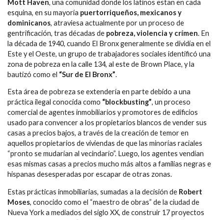
Mott Haven
, una comunidad donde los latinos estan en cada
esquina, en su mayoría
puertorriqueños, mexicanos y
dominicanos
, atraviesa actualmente por un proceso de
gentrificación, tras décadas de
pobreza, violencia y crímen
. En
la década de 1940, cuando El Bronx generalmente se dividía en el
Este y el Oeste, un grupo de trabajadores sociales identificó una
zona de pobreza en la calle 134, al este de Brown Place, y la
bautizó como el
“Sur de El Bronx”
.
Esta área de pobreza se extendería en parte debido a una
práctica ilegal conocida como
“blockbusting”
, un proceso
comercial de agentes inmobiliarios y promotores de edificios
usado para convencer a los propietarios blancos de vender sus
casas a precios bajos, a través de la creación de temor en
aquellos propietarios de viviendas de que las minorías raciales
“pronto se mudarían al vecindario”. Luego, los agentes vendían
esas mismas casas a precios mucho más altos a familias negras e
hispanas desesperadas por escapar de otras zonas.
Estas prácticas inmobiliarias, sumadas a la decisión de
Robert
Moses
, conocido como el “maestro de obras” de la ciudad de
Nueva York a mediados del siglo XX, de construir 17 proyectos