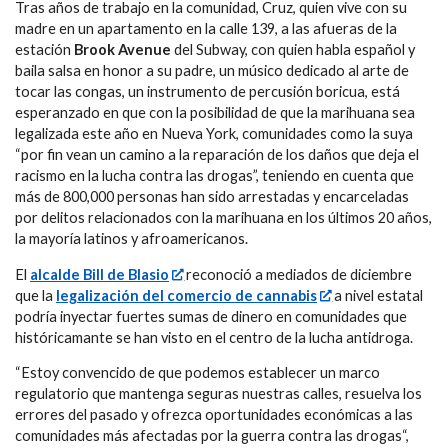
Tras años de trabajo en la comunidad, Cruz, quien vive con su
madre en un apartamento en la calle 139, a las afueras de la
estación
Brook Avenue
del Subway, con quien habla español y
baila salsa en honor a su padre, un músico dedicado al arte de
tocar las congas, un instrumento de percusión boricua, está
esperanzado en que con la posibilidad de que la marihuana sea
legalizada este año en Nueva York, comunidades como la suya
“por fin vean un camino a la reparación de los daños que deja el
racismo en la lucha contra las drogas”, teniendo en cuenta que
más de 800,000 personas han sido arrestadas y encarceladas
por delitos relacionados con la marihuana en los últimos 20 años,
la mayoría latinos y afroamericanos.
El
alcalde Bill de Blasio
reconoció a mediados de diciembre
que la
legalización del comercio de cannabis
a nivel estatal
podría inyectar fuertes sumas de dinero en comunidades que
históricamante se han visto en el centro de la lucha antidroga.
“Estoy convencido de que podemos establecer un marco
regulatorio que mantenga seguras nuestras calles, resuelva los
errores del pasado y ofrezca oportunidades económicas a las
comunidades más afectadas por la guerra contra las drogas“,