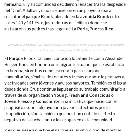
hermano. Él y su comunidad decidieron renacer tras la despedida
del “Che”. Adultos y niños se unieron en un proyecto para
rescatar el
parque Brook
, ubicado en la
avenida Brook
entre
calles 140 y 141 Este, justo detrás del edificio donde se
instalaron sus padres tras llegar de
La Perla, Puerto Rico.
La muerte de su hermano “Che” marcó un antes y un después en la vida de José Cruz, quien actualmente
dedica gran parte de su tiempo a su organización Young, Fresh and Conscious.
El Parque Brook, también conocido localmente como Alexander
Burger Park, en honor a un inmigrante lituano que se estableció
en la zona, sirve hoy como escenario para reuniones
comunitarias, siembra de tomates y fresas durante la primavera,
y actividades para jóvenes y adultos mayores. También es el lugar
desde donde Cruz continúa impulsando su trabajo comunitario a
través de su organización
Young, Fresh and Conscious o
Joven, Fresco y Consciente
, una iniciativa que nació con el
propósito de, no solo ayudar a jóvenes afectados por la
drogadicción, sino también a quienes han recibido el efecto
negativo de la lucha contra las drogas en esta comunidad.
Y es que, pese a que hoy el parque es un sitio digno de mostrar,