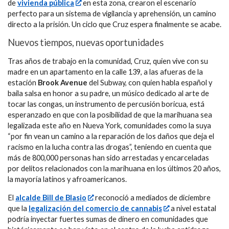
de
vivienda pública
en esta zona, crearon el escenario
perfecto para un sistema de vigilancia y aprehensión, un camino
directo a la prisión. Un ciclo que Cruz espera finalmente se acabe.
Nuevos tiempos, nuevas oportunidades
Tras años de trabajo en la comunidad, Cruz, quien vive con su
madre en un apartamento en la calle 139, a las afueras de la
estación
Brook Avenue
del Subway, con quien habla español y
baila salsa en honor a su padre, un músico dedicado al arte de
tocar las congas, un instrumento de percusión boricua, está
esperanzado en que con la posibilidad de que la marihuana sea
legalizada este año en Nueva York, comunidades como la suya
“por fin vean un camino a la reparación de los daños que deja el
racismo en la lucha contra las drogas”, teniendo en cuenta que
más de 800,000 personas han sido arrestadas y encarceladas
por delitos relacionados con la marihuana en los últimos 20 años,
la mayoría latinos y afroamericanos.
El
alcalde Bill de Blasio
reconoció a mediados de diciembre
que la
legalización del comercio de cannabis
a nivel estatal
podría inyectar fuertes sumas de dinero en comunidades que