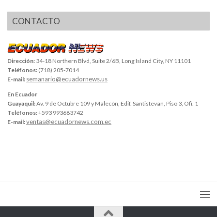
CONTACTO
Dirección:
34-18 Northern Blvd, Suite 2/6B, Long Island City, NY 11101
Teléfonos:
(718) 205-7014
semanario@ecuadornews.us
E-mail:
En Ecuador
Guayaquil:
Av. 9 de Octubre 109 y Malecón, Edif. Santistevan, Piso 3, Ofi. 1
Teléfonos:
+593 993683742
ventas@ecuadornews.com.ec
E-mail: