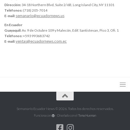
Dirección:
34-18 Northern Blvd, Suite 2/6B, Long Island City, NY 11101
Teléfonos:
(718) 205-7014
semanario@ecuadornews.us
E-mail:
En Ecuador
Guayaquil:
Av. 9 de Octubre 109 y Malecón, Edif. Santistevan, Piso 3, Ofi. 1
Teléfonos:
+593 993683742
ventas@ecuadornews.com.ec
E-mail:
Semanario Ecuador News © 2026. Todos los derechos reservados.
Funciona con
- Diseñado con el
Tema Hueman