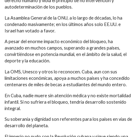
derecho humano y viola el principio de no intervención y
autodeterminación de los pueblos.
La Asamblea General de la ONU, a lo largo de décadas, lo ha
condenado masivamente; en los últimos años solo EE.UU. e
Israel han votado a favor.
A pesar del enorme impacto económico del bloqueo, ha
avanzado en muchos campos, superando a grandes países,
convirtiéndose en potencia mundial, en el ámbito de la salud, el
deporte y la educación.
La OMS, Unesco y otros lo reconocen. Cuba, aun con sus
limitaciones económicas, apoya a muchos países y ha concedido
centenares de miles de becas a estudiantes del mundo entero.
En Cuba, nadie muere sin atención médica y no existe mortalidad
infantil. Si no sufriera el bloqueo, tendría desarrollo sostenido
integral.
Su soberanía y dignidad son referentes para los países en vías de
desarrollo del planeta.
El imperio no pudo con la Revolución cubana y sigue siendo una