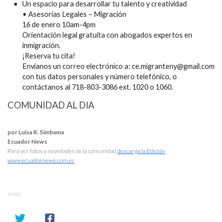
Un espacio para desarrollar tu talento y creatividad
• Asesorías Legales – Migración
16 de enero 10am-4pm
Orientación legal gratuita con abogados expertos en
inmigración.
¡Reserva tu cita!
Envíanos un correo electrónico a: ce.migranteny@gmail.com
con tus datos personales y número telefónico, o
contáctanos al 718-803-3086 ext. 1020 o 1060.
COMUNIDAD AL DIA
por Luisa R. Simbama
Ecuador News
Para ver fotos y novedades de la comunidad
descarga la Edición
www.ecuadornews.com.ec
SHARE