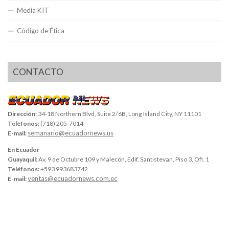
Media KIT
Código de Ética
CONTACTO
Dirección:
34-18 Northern Blvd, Suite 2/6B, Long Island City, NY 11101
Teléfonos:
(718) 205-7014
semanario@ecuadornews.us
E-mail:
En Ecuador
Guayaquil:
Av. 9 de Octubre 109 y Malecón, Edif. Santistevan, Piso 3, Ofi. 1
Teléfonos:
+593 993683742
ventas@ecuadornews.com.ec
E-mail: