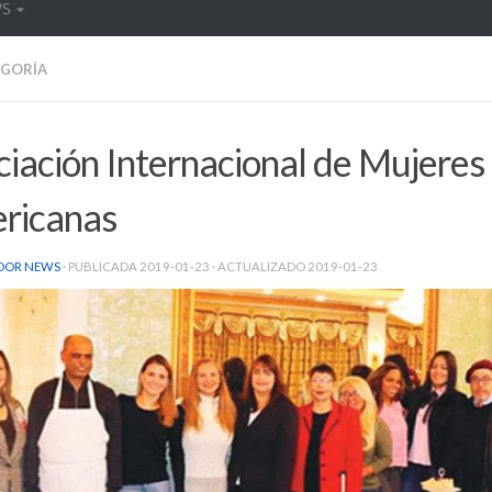
WS
EGORÍA
iación Internacional de Mujeres
ricanas
DOR NEWS
· PUBLICADA
2019-01-23
· ACTUALIZADO
2019-01-23