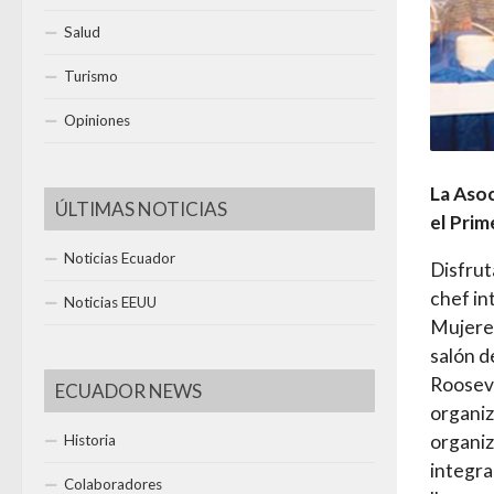
Salud
Turismo
Opiniones
La Asoc
ÚLTIMAS NOTICIAS
el Prim
Noticias Ecuador
Disfrut
chef in
Noticias EEUU
Mujeres
salón d
Rooseve
ECUADOR NEWS
organiz
organiz
Historia
integra
Colaboradores