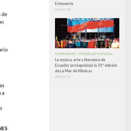
Echeverría
2026-07-22
s de
on
ario
COMUNIDAD
TODAS LAS NOTICIAS
/
La música, arte y literatura de
Ecuador protagonizan la 31ª edición
de La Mar de Músicas
2026-07-15
as
 a
as
NES