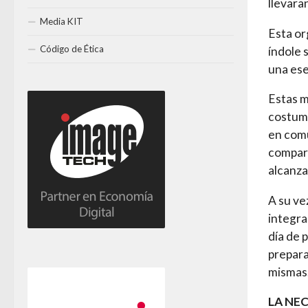
llevara
Media KIT
Esta or
Código de Ética
índole s
una ese
Estas m
costumb
en comú
compar
alcanza
A su ve
integra
día de 
prepara
mismas
LA NE