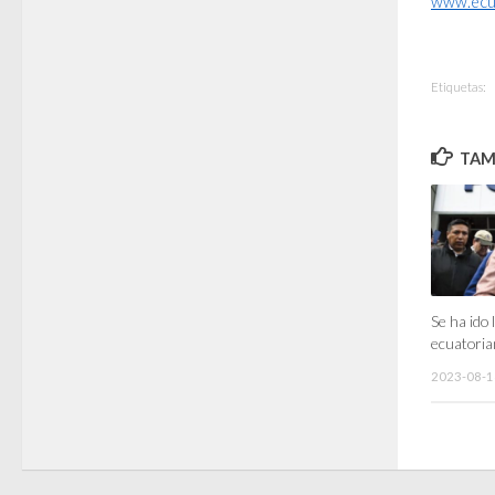
www.ecu
Etiquetas:
TAMB
Se ha ido 
ecuatori
2023-08-1