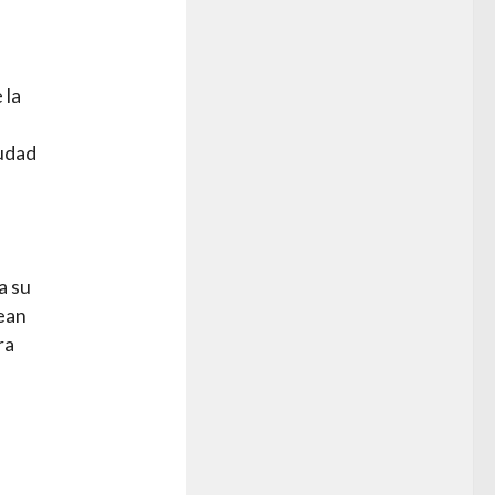
 la
iudad
a su
sean
ra