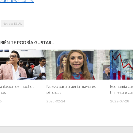
adornews.com.ec
Noticias EEUU
IÉN TE PODRÍA GUSTAR...
la ilusión de muchos
Nuevo paro traería mayores
Economía ca
anos
pérdidas
trimestre co
6
2023-02-24
2022-07-28