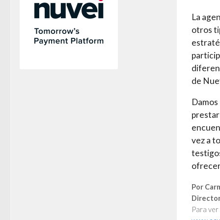
La agen
otros t
estraté
partici
diferen
de Nue
Damos l
prestar
encuent
vez a t
testigos
ofrecer
Por Car
Directo
Para ver