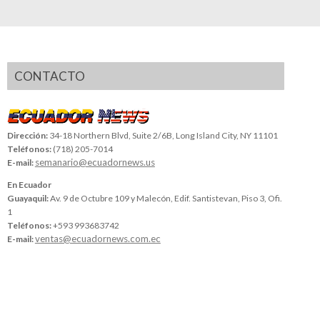
CONTACTO
Dirección:
34-18 Northern Blvd, Suite 2/6B, Long Island City, NY 11101
Teléfonos:
(718) 205-7014
semanario@ecuadornews.us
E-mail:
En Ecuador
Guayaquil:
Av. 9 de Octubre 109 y Malecón, Edif. Santistevan, Piso 3, Ofi.
1
Teléfonos:
+593 993683742
ventas@ecuadornews.com.ec
E-mail: