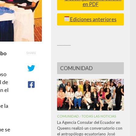
en PDF
Ediciones anteriores
_________
abo
SHARE
COMUNIDAD
oso
l de
n el
e la
COMUNIDAD
TODAS LAS NOTICIAS
/
La Agencia Consular del Ecuador en
Queens realizó un conversatorio con
ue se
el antropólogo ecuatoriano José