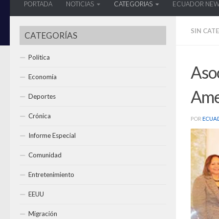
PORTADA
NOTICIAS
CATEGORIAS
ECUADOR NE
SIN CAT
CATEGORÍAS
Política
Asoc
Economía
Ame
Deportes
Crónica
POR
ECUA
Informe Especial
Comunidad
Entretenimiento
EEUU
Migración