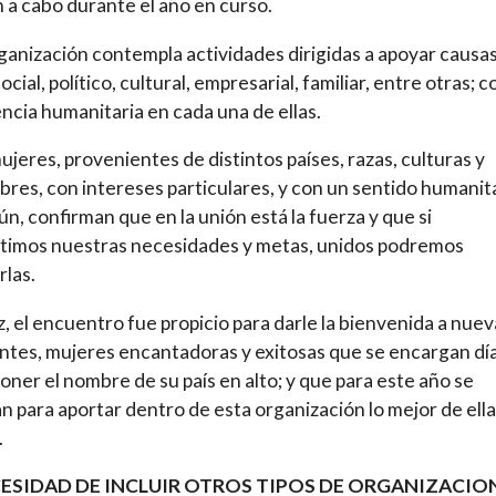
n a cabo durante el año en curso.
ganización contempla actividades dirigidas a apoyar causa
ocial, político, cultural, empresarial, familiar, entre otras; c
ncia humanitaria en cada una de ellas.
ujeres, provenientes de distintos países, razas, culturas y
res, con intereses particulares, y con un sentido humanit
n, confirman que en la unión está la fuerza y que si
timos nuestras necesidades y metas, unidos podremos
rlas.
z, el encuentro fue propicio para darle la bienvenida a nuev
ntes, mujeres encantadoras y exitosas que se encargan día
poner el nombre de su país en alto; y que para este año se
n para aportar dentro de esta organización lo mejor de ell
.
CESIDAD DE INCLUIR OTROS TIPOS DE ORGANIZACIO