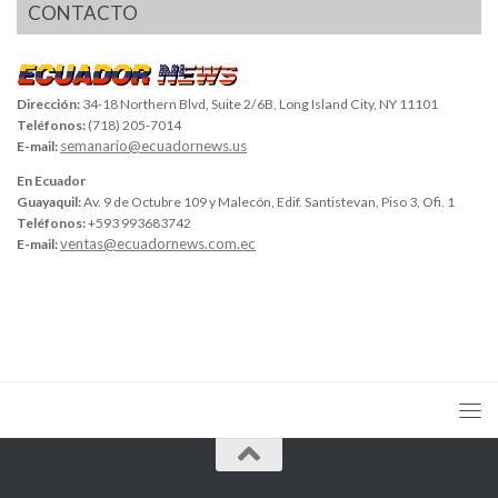
CONTACTO
Dirección:
34-18 Northern Blvd, Suite 2/6B, Long Island City, NY 11101
Teléfonos:
(718) 205-7014
semanario@ecuadornews.us
E-mail:
En Ecuador
Guayaquil:
Av. 9 de Octubre 109 y Malecón, Edif. Santistevan, Piso 3, Ofi. 1
Teléfonos:
+593 993683742
ventas@ecuadornews.com.ec
E-mail: