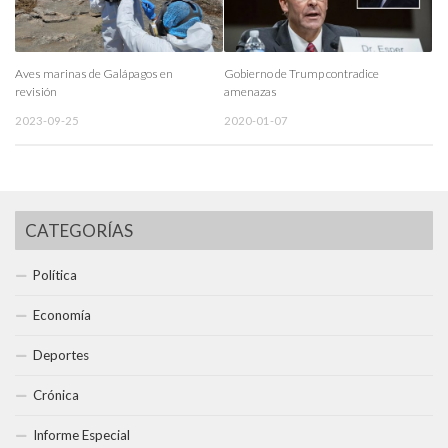
Aves marinas de Galápagos en
Gobierno de Trump contradice
revisión
amenazas
2023-09-25
2020-01-07
CATEGORÍAS
Política
Economía
Deportes
Crónica
Informe Especial