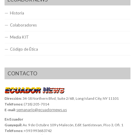
Historia
Colaboradores
Media KIT
Código de Ética
CONTACTO
Dirección:
34-18 Northern Blvd, Suite 2/6B, Long Island City, NY 11101
Teléfonos:
(718) 205-7014
semanario@ecuadornews.us
E-mail:
En Ecuador
Guayaquil:
Av. 9 de Octubre 109 y Malecón, Edif. Santistevan, Piso 3, Ofi. 1
Teléfonos:
+593 993683742