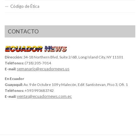
Código de Ética
CONTACTO
Dirección:
34-18 Northern Blvd, Suite 2/6B, Long Island City, NY 11101
Teléfonos:
(718) 205-7014
semanario@ecuadornews.us
E-mail:
En Ecuador
Guayaquil:
Av. 9 de Octubre 109 y Malecón, Edif. Santistevan, Piso 3, Ofi. 1
Teléfonos:
+593 993683742
ventas@ecuadornews.com.ec
E-mail: