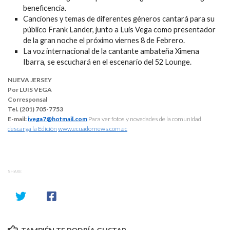
beneficencia.
Canciones y temas de diferentes géneros cantará para su
público Frank Lander, junto a Luis Vega como presentador
de la gran noche el próximo viernes 8 de Febrero.
La voz internacional de la cantante ambateña Ximena
Ibarra, se escuchará en el escenario del 52 Lounge.
NUEVA JERSEY
Por LUIS VEGA
Corresponsal
Tel. (201) 705-7753
E-mail:
ivega7@hotmail.com
Para ver fotos y novedades de la comunidad
descarga la Edición
www.ecuadornews.com.ec
SHARE