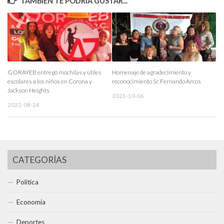
TAMBIÉN TE PODRÍA GUSTAR...
GORAYEB entregó mochilas y útiles
Homenaje de agradecimiento y
escolares a los niños en Corona y
reconocimiento Sr. Fernando Arcos
Jackson Heights
2021-10-06
2022-08-24
CATEGORÍAS
Política
Economía
Deportes