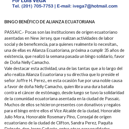
BINGO BENÉFICO DE ALIANZA ECUATORIANA
PASSAIC.- Pocas son las instituciones de origen ecuatoriano
asentadas en New Jersey, que realizan actividades de labor
social y de beneficencia, para quienes realmente lo necesitan.,
una de ellas es Alianza Ecuatoriana, próxima a cumplir 35 años de
existencia, que realizó la semana pasada un bingo solidario, favor
de Doña Nelly Camacho.
Vale destacar esta actividad, una de las tantas que a lo largo del
año realiza Alianza Ecuatoriana y su directiva que lo preside el
señor Joffre H. Perez., en esta ocasión fue por una noble causa
a favor de doña Nelly Camacho, quien libra una dura batalla
contra el cáncer de estómago, desde luego se tuvo la solidaridad
de la comunidad ecuatoriana asentada en la ciudad de Passaic.
Muchos de ellos se hicieron presentes con donativos y regalos
para el bingo entre ellos el Vice Alcalde de la ciudad, Honorable
Julio Mora, Honorable Rosemary Pino, Consejal de origen
ecuatoriano de la ciudad de Clifton, Sandra Perez, Paquita
Delgado, don Jorge Cañarte, entre otras personalidades.