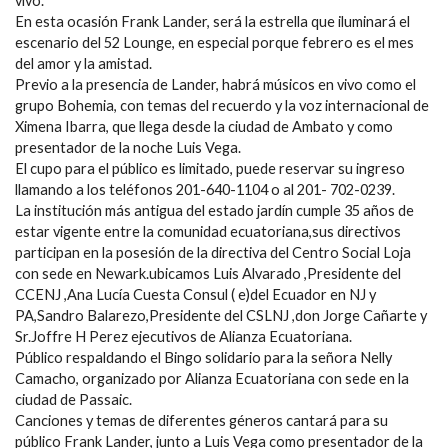
vivo.
En esta ocasión Frank Lander, será la estrella que iluminará el
escenario del 52 Lounge, en especial porque febrero es el mes
del amor y la amistad.
Previo a la presencia de Lander, habrá músicos en vivo como el
grupo Bohemia, con temas del recuerdo y la voz internacional de
Ximena Ibarra, que llega desde la ciudad de Ambato y como
presentador de la noche Luis Vega.
El cupo para el público es limitado, puede reservar su ingreso
llamando a los teléfonos 201-640-1104 o al 201- 702-0239.
La institución más antigua del estado jardín cumple 35 años de
estar vigente entre la comunidad ecuatoriana,sus directivos
participan en la posesión de la directiva del Centro Social Loja
con sede en Newark.ubicamos Luis Alvarado ,Presidente del
CCENJ ,Ana Lucía Cuesta Consul ( e)del Ecuador en NJ y
PA,Sandro Balarezo,Presidente del CSLNJ ,don Jorge Cañarte y
Sr.Joffre H Perez ejecutivos de Alianza Ecuatoriana.
Público respaldando el Bingo solidario para la señora Nelly
Camacho, organizado por Alianza Ecuatoriana con sede en la
ciudad de Passaic.
Canciones y temas de diferentes géneros cantará para su
público Frank Lander, junto a Luis Vega como presentador de la