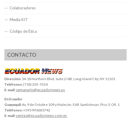
Colaboradores
Media KIT
Código de Ética
CONTACTO
Dirección:
34-18 Northern Blvd, Suite 2/6B, Long Island City, NY 11101
Teléfonos:
(718) 205-7014
semanario@ecuadornews.us
E-mail:
En Ecuador
Guayaquil:
Av. 9 de Octubre 109 y Malecón, Edif. Santistevan, Piso 3, Ofi. 1
Teléfonos:
+593 993683742
ventas@ecuadornews.com.ec
E-mail: