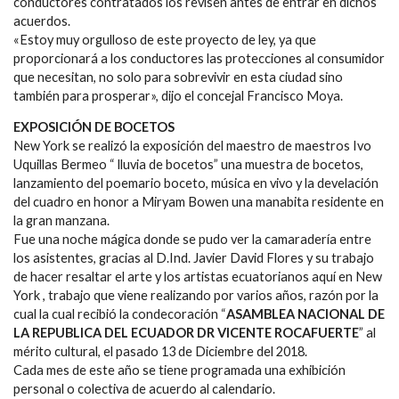
conductores contratados los revisen antes de entrar en dichos
acuerdos.
«Estoy muy orgulloso de este proyecto de ley, ya que
proporcionará a los conductores las protecciones al consumidor
que necesitan, no solo para sobrevivir en esta ciudad sino
también para prosperar», dijo el concejal Francisco Moya.
EXPOSICIÓN DE BOCETOS
New York se realizó la exposición del maestro de maestros Ivo
Uquillas Bermeo “ lluvia de bocetos” una muestra de bocetos,
lanzamiento del poemario boceto, música en vivo y la develación
del cuadro en honor a Miryam Bowen una manabita residente en
la gran manzana.
Fue una noche mágica donde se pudo ver la camaradería entre
los asistentes, gracias al D.Ind. Javier David Flores y su trabajo
de hacer resaltar el arte y los artistas ecuatorianos aquí en New
York , trabajo que viene realizando por varios años, razón por la
cual la cual recibió la condecoración “
ASAMBLEA NACIONAL DE
LA REPUBLICA DEL ECUADOR DR VICENTE ROCAFUERTE
” al
mérito cultural, el pasado 13 de Diciembre del 2018.
Cada mes de este año se tiene programada una exhibición
personal o colectiva de acuerdo al calendario.