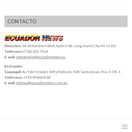
CONTACTO
Dirección:
34-18 Northern Blvd, Suite 2/6B, Long Island City, NY 11101
Teléfonos:
(718) 205-7014
semanario@ecuadornews.us
E-mail:
En Ecuador
Guayaquil:
Av. 9 de Octubre 109 y Malecón, Edif. Santistevan, Piso 3, Ofi. 1
Teléfonos:
+593 993683742
ventas@ecuadornews.com.ec
E-mail: