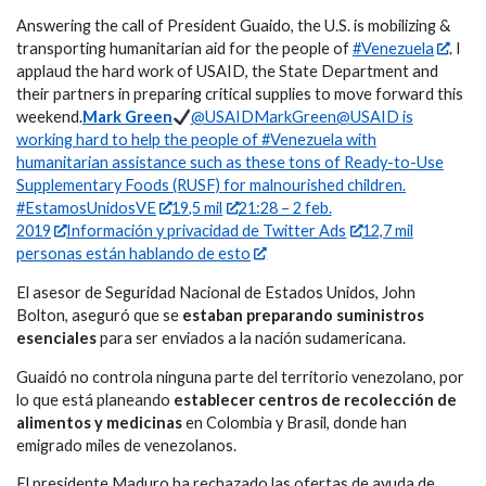
Answering the call of President Guaido, the U.S. is mobilizing &
transporting humanitarian aid for the people of
#Venezuela
. I
applaud the hard work of USAID, the State Department and
their partners in preparing critical supplies to move forward this
weekend.
Mark Green
@USAIDMarkGreen@USAID is
working hard to help the people of #Venezuela with
humanitarian assistance such as these tons of Ready-to-Use
Supplementary Foods (RUSF) for malnourished children.
#EstamosUnidosVE
19,5 mil
21:28 – 2 feb.
2019
Información y privacidad de Twitter Ads
12,7 mil
personas están hablando de esto
El asesor de Seguridad Nacional de Estados Unidos, John
Bolton, aseguró que se
estaban preparando suministros
esenciales
para ser enviados a la nación sudamericana.
Guaidó no controla ninguna parte del territorio venezolano, por
lo que está planeando
establecer centros de recolección de
alimentos y medicinas
en Colombia y Brasil, donde han
emigrado miles de venezolanos.
El presidente Maduro ha rechazado las ofertas de ayuda de