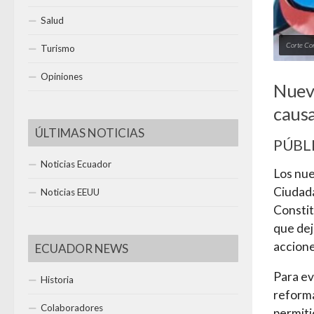
Salud
Corte Con
Turismo
Opiniones
Nueva
causa
ÚLTIMAS NOTICIAS
PÚBL
Noticias Ecuador
Los nue
Ciudada
Noticias EEUU
Constit
que dej
accione
ECUADOR NEWS
Para ev
Historia
reforma
Colaboradores
permiti