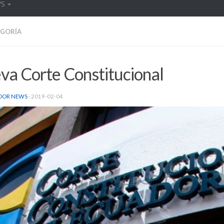
WS
EGORÍA
va Corte Constitucional
DOR NEWS
·
2019-02-04