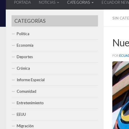
PORTADA
NOTICIAS
CATEGORIAS
ECUADOR NE
SIN CAT
CATEGORÍAS
Política
Nue
Economía
POR
ECUA
Deportes
Crónica
Informe Especial
Comunidad
Entretenimiento
EEUU
Migración