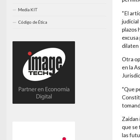
Media KIT
“El art
judicia
Código de Ética
plazos h
excusa 
dilaten 
Otra op
en la A
Jurisdi
“Que pe
Constit
tomando
Zaidan 
que se 
las fut