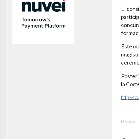
El cons
partici
concurs
formaci
Este ma
magistr
ceremon
Posterio
la Cort
http://e
Etiquetas: