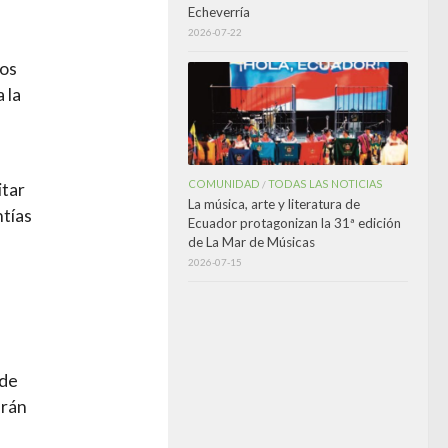
Echeverría
2026-07-22
los
 la
COMUNIDAD
TODAS LAS NOTICIAS
/
itar
La música, arte y literatura de
ntías
Ecuador protagonizan la 31ª edición
de La Mar de Músicas
2026-07-15
 de
arán