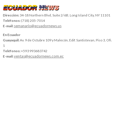
Dirección:
34-18 Northern Blvd, Suite 2/6B, Long Island City, NY 11101
Teléfonos:
(718) 205-7014
semanario@ecuadornews.us
E-mail:
En Ecuador
Guayaquil:
Av. 9 de Octubre 109 y Malecón, Edif. Santistevan, Piso 3, Ofi.
1
Teléfonos:
+593 993683742
ventas@ecuadornews.com.ec
E-mail: