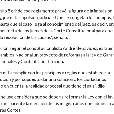
ículo 8 o 9 de ese reglamento prevé la figura de la impulsión
l ¿qué es la impulsión judicial? Que se congelan los tiempos, 
asta que el caso llega al conocimiento del juez, es decir, era
perfecta de los jueces de la Corte Constitucional para que
la resolución de las causas”, señaló.
ción según el constitucionalista André Benavidez, es tram
samblea Nacional un proyecto de reformas a la ley de Gara
ccionales y Control Constitucional.
rmita cumplir con los principios y reglas que establece la
ución y por supuesto dar una solución a los ciudadanos
 en cuenta la realidad procesal que tiene el país”, dijo.
incluso considera que se debería reformar la Ley con el fin
transparente la elección de los magistrados que administr
uras Cortes.