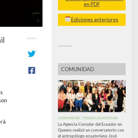
en PDF
Ediciones anteriores
il
SHARE
_________
COMUNIDAD
as
 son
COMUNIDAD
TODAS LAS NOTICIAS
/
erá
La Agencia Consular del Ecuador en
Queens realizó un conversatorio con
el antropólogo ecuatoriano José