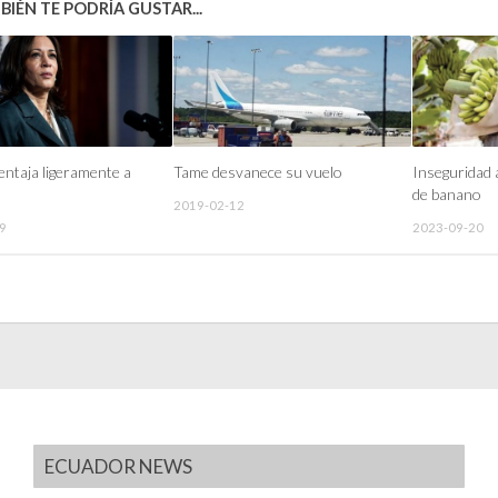
IÉN TE PODRÍA GUSTAR...
entaja ligeramente a
Tame desvanece su vuelo
Inseguridad 
de banano
2019-02-12
9
2023-09-20
ECUADOR NEWS