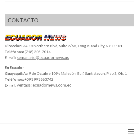
CONTACTO
Dirección:
34-18 Northern Blvd, Suite 2/6B, Long Island City, NY 11101
Teléfonos:
(718) 205-7014
semanario@ecuadornews.us
E-mail:
En Ecuador
Guayaquil:
Av. 9 de Octubre 109 y Malecón, Edif. Santistevan, Piso 3, Ofi. 1
Teléfonos:
+593 993683742
ventas@ecuadornews.com.ec
E-mail: