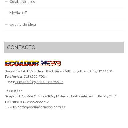
Colaboradores
Media KIT
Código de Ética
CONTACTO
Dirección:
34-18 Northern Blvd, Suite 2/6B, Long Island City, NY 11101
Teléfonos:
(718) 205-7014
semanario@ecuadornews.us
E-mail:
En Ecuador
Guayaquil:
Av. 9 de Octubre 109 y Malecón, Edif. Santistevan, Piso 3, Ofi. 1
Teléfonos:
+593 993683742
ventas@ecuadornews.com.ec
E-mail: