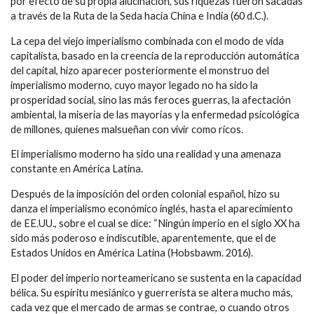
por efecto de su propia alucinación, sus riquezas fueron sacadas
a través de la Ruta de la Seda hacia China e India (60 d.C.).
La cepa del viejo imperialismo combinada con el modo de vida
capitalista, basado en la creencia de la reproducción automática
del capital, hizo aparecer posteriormente el monstruo del
imperialismo moderno, cuyo mayor legado no ha sido la
prosperidad social, sino las más feroces guerras, la afectación
ambiental, la miseria de las mayorías y la enfermedad psicológica
de millones, quienes malsueñan con vivir como ricos.
El imperialismo moderno ha sido una realidad y una amenaza
constante en América Latina.
Después de la imposición del orden colonial español, hizo su
danza el imperialismo económico inglés, hasta el aparecimiento
de EE.UU., sobre el cual se dice: “Ningún imperio en el siglo XX ha
sido más poderoso e indiscutible, aparentemente, que el de
Estados Unidos en América Latina (Hobsbawm. 2016).
El poder del imperio norteamericano se sustenta en la capacidad
bélica. Su espíritu mesiánico y guerrerista se altera mucho más,
cada vez que el mercado de armas se contrae, o cuando otros