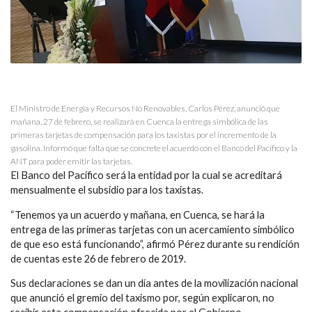
El Ministro de Energía y Recursos No Renovables, Carlos Pérez, anunció que
mañana, 27 de febrero, se realizará en Cuenca la entrega simbólica de las
primeras tarjetas de compensación para los taxistas por el incremento de la
gasolina. Informó que falta que se concrete el acuerdo con el Banco del Pacífico y la
ANT para poder emitir las tarjetas.
El Banco del Pacífico será la entidad por la cual se acreditará
mensualmente el subsidio para los taxistas.
“Tenemos ya un acuerdo y mañana, en Cuenca, se hará la
entrega de las primeras tarjetas con un acercamiento simbólico
de que eso está funcionando”, afirmó Pérez durante su rendición
de cuentas este 26 de febrero de 2019.
Sus declaraciones se dan un día antes de la movilización nacional
que anunció el gremio del taxismo por, según explicaron, no