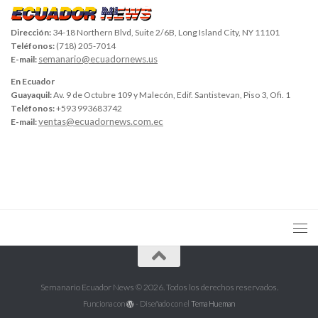
Dirección:
34-18 Northern Blvd, Suite 2/6B, Long Island City, NY 11101
Teléfonos:
(718) 205-7014
semanario@ecuadornews.us
E-mail:
En Ecuador
Guayaquil:
Av. 9 de Octubre 109 y Malecón, Edif. Santistevan, Piso 3, Ofi. 1
Teléfonos:
+593 993683742
ventas@ecuadornews.com.ec
E-mail:
Semanario Ecuador News © 2026. Todos los derechos reservados.
Funciona con
- Diseñado con el
Tema Hueman