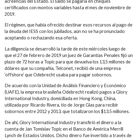
acreencias del Estado. El saldo se pagaría en cheques
certificados con montos variables hasta el mes de noviembre de
2019.
El régimen, que había ofrecido destinar esos recursos al pago de
la deuda del IESS con los jubilados, aún no se ha pronunciado
aceptando o rechazando esa oferta.
La diligencia se desarrolló la tarde de este miércoles luego de
que el 27 de febrero de 2019 un juez de Garantías Penales fijó un
plazo de 72 horas a Topic para que devuelva los 13,5 millones de
dólares que su compañía, Telconet, recibió de una empresa
‘offshore’ que Odebrecht usaba para pagar sobornos.
De acuerdo con la Unidad de Análisis Financiero y Económico
(UAFE), la empresa brasileña Odebrecht realizó pagos a Glory
International Industry, domiciliada en Hong Kong, China,
utilizada por Ricardo Rivera, tío de Jorge Glas para recibir
sobornos entre 2012 y 2013, que totalizaron los $13.5 millones.
De ahí, Glory International Industry transfirió el dinero a la
cuenta de Jan Tomislav Topic en el Banco de América Merrill
Lynch de Estados Unidos. Dicho dinero fue invertido a través de