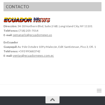
CONTACTO
Dirección:
34-18 Northern Blvd, Suite 2/6B, Long Island City, NY 11101
Teléfonos:
(718) 205-7014
semanario@ecuadornews.us
E-mail:
En Ecuador
Guayaquil:
Av. 9 de Octubre 109 y Malecón, Edif. Santistevan, Piso 3, Ofi. 1
Teléfonos:
+593 993683742
ventas@ecuadornews.com.ec
E-mail: