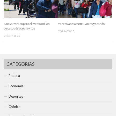
Nueva York superó el medio millón
Venezolanos continúan regresando
de casos de coronavirus
2019-03-18
2020-10-29
CATEGORÍAS
Política
Economía
Deportes
Crónica