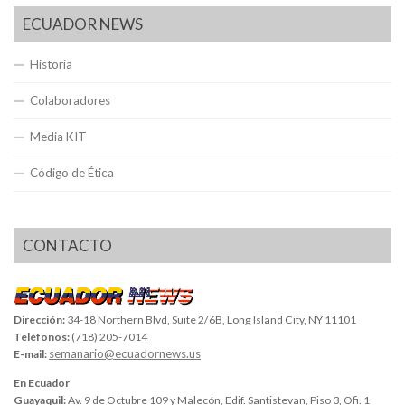
ECUADOR NEWS
Historia
Colaboradores
Media KIT
Código de Ética
CONTACTO
Dirección:
34-18 Northern Blvd, Suite 2/6B, Long Island City, NY 11101
Teléfonos:
(718) 205-7014
semanario@ecuadornews.us
E-mail:
En Ecuador
Guayaquil:
Av. 9 de Octubre 109 y Malecón, Edif. Santistevan, Piso 3, Ofi. 1