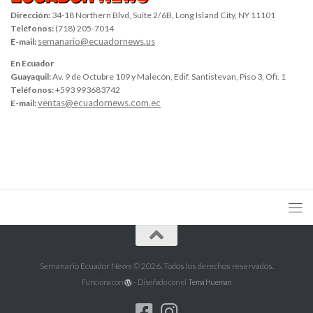
Dirección:
34-18 Northern Blvd, Suite 2/6B, Long Island City, NY 11101
Teléfonos:
(718) 205-7014
semanario@ecuadornews.us
E-mail:
En Ecuador
Guayaquil:
Av. 9 de Octubre 109 y Malecón, Edif. Santistevan, Piso 3, Ofi. 1
Teléfonos:
+593 993683742
ventas@ecuadornews.com.ec
E-mail:
Semanario Ecuador News © 2026. Todos los derechos reservados.
Funciona con
- Diseñado con el
Tema Hueman