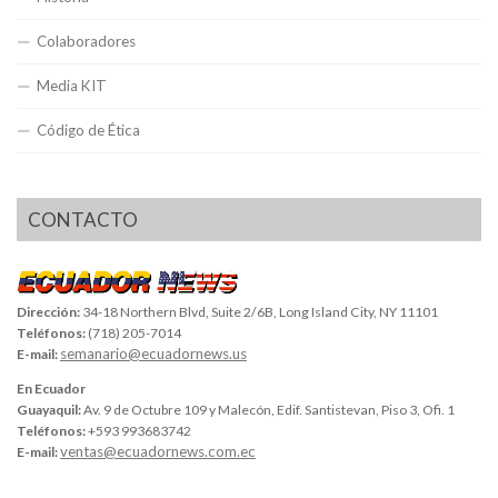
Colaboradores
Media KIT
Código de Ética
CONTACTO
Dirección:
34-18 Northern Blvd, Suite 2/6B, Long Island City, NY 11101
Teléfonos:
(718) 205-7014
semanario@ecuadornews.us
E-mail:
En Ecuador
Guayaquil:
Av. 9 de Octubre 109 y Malecón, Edif. Santistevan, Piso 3, Ofi. 1
Teléfonos:
+593 993683742
ventas@ecuadornews.com.ec
E-mail: