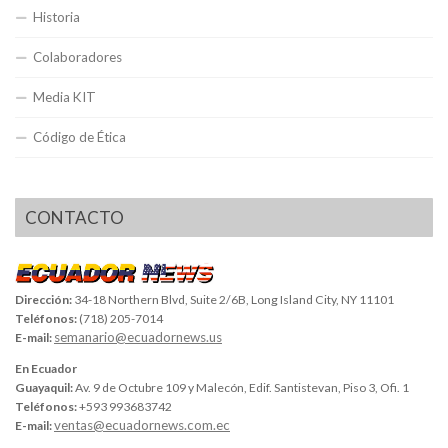
Historia
Colaboradores
Media KIT
Código de Ética
CONTACTO
Dirección:
34-18 Northern Blvd, Suite 2/6B, Long Island City, NY 11101
Teléfonos:
(718) 205-7014
semanario@ecuadornews.us
E-mail:
En Ecuador
Guayaquil:
Av. 9 de Octubre 109 y Malecón, Edif. Santistevan, Piso 3, Ofi. 1
Teléfonos:
+593 993683742
ventas@ecuadornews.com.ec
E-mail: