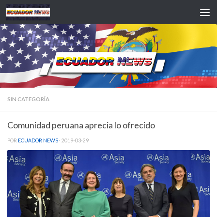
Saltar al contenido
SIN CATEGORÍA
Comunidad peruana aprecia lo ofrecido
POR
ECUADOR NEWS
·
2019-03-29