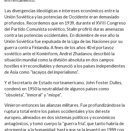
enfrentamiento.
Las divergencias ideológicas e intereses económicos entre la
Unión Soviética y las potencias de Occidente eran demasiado
profundos. Recordemos que en 1939, durante el XVIII Congreso
del Partido Comunista soviético, Stalin profirió duras amenazas
contra las potencias occidentales. En diciembre de ese año la
Unión Soviética fue expulsada de la Liga de las Naciones por su
guerra contra Finlandia. A fines de los años 40 el portavoz
soviético ante el Kominform, Andrei Zhadanov, describió la
situación mundial como la división absoluta en dos campos
hostiles e irreconciliables y denunció a los países independientes
de Asia como “lacayos del imperialismo”.
Y el Secretario de Estado norteamericano, John Foster Dulles,
condenó en 1950 la neutralidad de algunos países como
“obsoleta“, “inmoral“ y “miope“.
Vinieron entonces las alianzas militares. Fue profundizándose la
ruptura total entre los países occidentales y los del este
europeo, alineados en dos sistemas políticos y económicos
antagónicos, y tomó cuerpo la “guerra fría”, que tanto habría de
atormentar a la humanidad, hasta que se la levantó en 1989 con