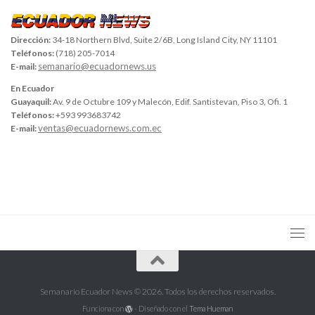
Dirección:
34-18 Northern Blvd, Suite 2/6B, Long Island City, NY 11101
Teléfonos:
(718) 205-7014
semanario@ecuadornews.us
E-mail:
En Ecuador
Guayaquil:
Av. 9 de Octubre 109 y Malecón, Edif. Santistevan, Piso 3, Ofi. 1
Teléfonos:
+593 993683742
ventas@ecuadornews.com.ec
E-mail:
Semanario Ecuador News © 2026. Todos los derechos reservados.
Funciona con
- Diseñado con el
Tema Hueman