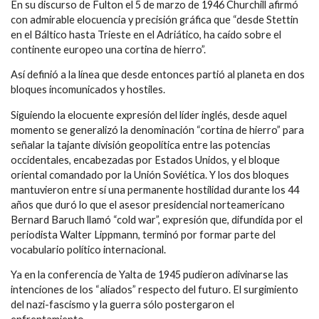
En su discurso de Fulton el 5 de marzo de 1946 Churchill afirmó
con admirable elocuencia y precisión gráfica que “desde Stettin
en el Báltico hasta Trieste en el Adriático, ha caído sobre el
continente europeo una cortina de hierro”.
Así definió a la línea que desde entonces partió al planeta en dos
bloques incomunicados y hostiles.
Siguiendo la elocuente expresión del líder inglés, desde aquel
momento se generalizó la denominación “cortina de hierro” para
señalar la tajante división geopolítica entre las potencias
occidentales, encabezadas por Estados Unidos, y el bloque
oriental comandado por la Unión Soviética. Y los dos bloques
mantuvieron entre sí una permanente hostilidad durante los 44
años que duró lo que el asesor presidencial norteamericano
Bernard Baruch llamó “cold war”, expresión que, difundida por el
periodista Walter Lippmann, terminó por formar parte del
vocabulario político internacional.
Ya en la conferencia de Yalta de 1945 pudieron adivinarse las
intenciones de los “aliados” respecto del futuro. El surgimiento
del nazi-fascismo y la guerra sólo postergaron el