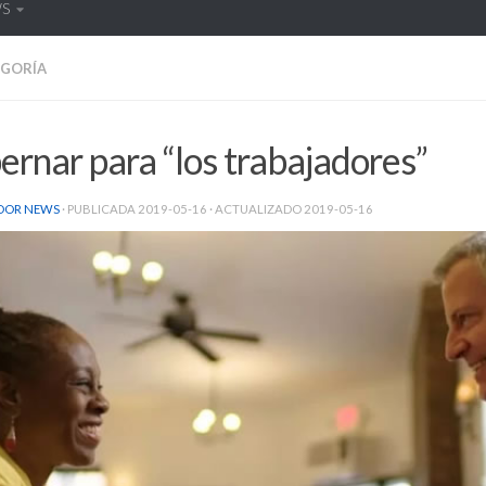
WS
EGORÍA
rnar para “los trabajadores”
DOR NEWS
· PUBLICADA
2019-05-16
· ACTUALIZADO
2019-05-16