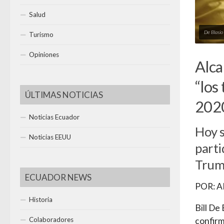
Salud
De Blasio
Turismo
Opiniones
Alca
“los
ÚLTIMAS NOTICIAS
2020
Noticias Ecuador
Hoy s
Noticias EEUU
parti
Trum
ECUADOR NEWS
POR: 
Historia
Bill De
Colaboradores
confirm