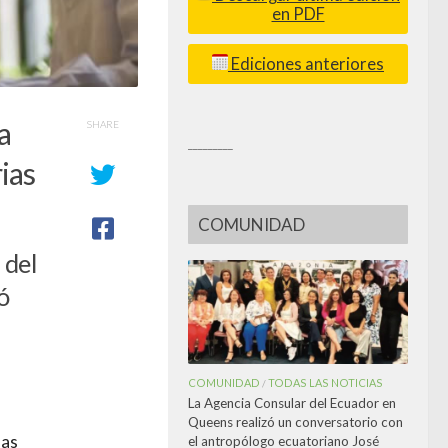
en PDF
Ediciones anteriores
a
SHARE
_________
rias
COMUNIDAD
 del
ó
COMUNIDAD
TODAS LAS NOTICIAS
/
La Agencia Consular del Ecuador en
Queens realizó un conversatorio con
das
el antropólogo ecuatoriano José