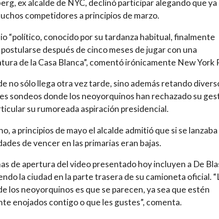
rg, ex alcalde de NYC, declinó participar alegando que ya
uchos competidores a principios de marzo.
io “político, conocido por su tardanza habitual, finalmente
 postularse después de cinco meses de jugar con una
tura de la Casa Blanca”, comentó irónicamente New York 
lde no sólo llega otra vez tarde, sino además retando divers
es sondeos donde los neoyorquinos han rechazado su ges
rticular su rumoreada aspiración presidencial.
o, a principios de mayo el alcalde admitió que si se lanzaba
idades de vencer en las primarias eran bajas.
as de apertura del video presentado hoy incluyen a De Bla
endo la ciudad en la parte trasera de su camioneta oficial. “
e los neoyorquinos es que se parecen, ya sea que estén
te enojados contigo o que les gustes”, comenta.