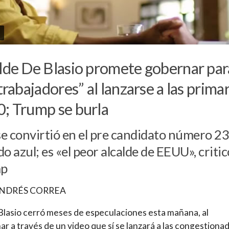
lde De Blasio promete gobernar par
 trabajadores” al lanzarse a las prima
; Trump se burla
e convirtió en el pre candidato número 23
do azul; es «el peor alcalde de EEUU», critic
p
ANDRÉS CORREA
 Blasio cerró meses de especulaciones esta mañana, al
ar a través de un video que sí se lanzará a las congestiona