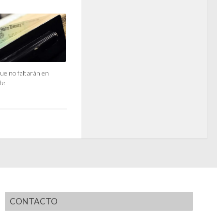
ue no faltarán en
te
CONTACTO