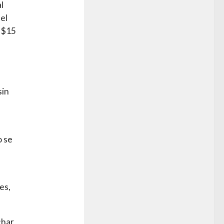
l
 el
 $15
sin
o se
es,
char