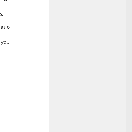
o.
lasio
f you