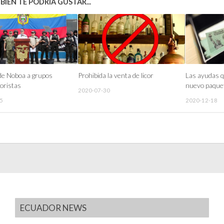
IÉN TE PODRÍA GUSTAR...
de Noboa a grupos
Prohibida la venta de licor
Las ayudas q
oristas
nuevo paque
2020-07-30
5
2020-12-18
ECUADOR NEWS