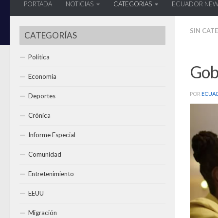
PORTADA
NOTICIAS
CATEGORIAS
ECUADOR NE
SIN CAT
CATEGORÍAS
Política
Gobe
Economía
POR
ECUA
Deportes
Crónica
Informe Especial
Comunidad
Entretenimiento
EEUU
Migración