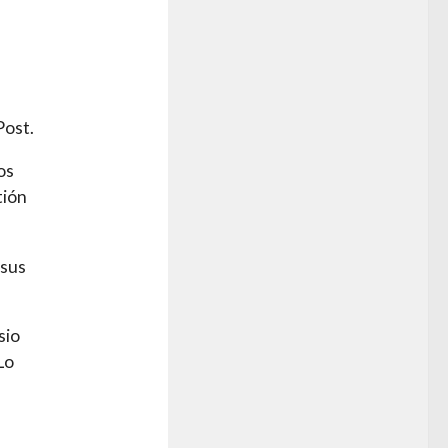
Post.
os
tión
 sus
sio
Lo