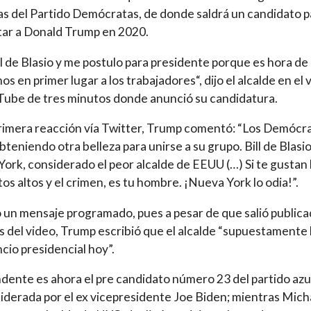
as del Partido Demócratas, de donde saldrá un candidato p
ar a Donald Trump en 2020.
ll de Blasio y me postulo para presidente porque es hora de
s en primer lugar a los trabajadores“, dijo el alcalde en el 
ube de tres minutos donde anunció su candidatura.
rimera reacción vía Twitter, Trump comentó: “Los Demócr
bteniendo otra belleza para unirse a su grupo. Bill de Blasi
ork, considerado el peor alcalde de EEUU (…) Si te gustan 
os altos y el crimen, es tu hombre. ¡Nueva York lo odia!”.
 un mensaje programado, pues a pesar de que salió public
 del video, Trump escribió que el alcalde “supuestamente
cio presidencial hoy”.
ndente es ahora el pre candidato número 23 del partido azu
 liderada por el ex vicepresidente Joe Biden; mientras Mich