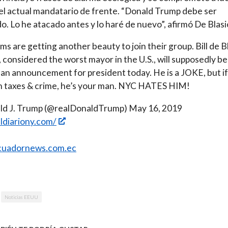
el actual mandatario de frente. “Donald Trump debe ser
o. Lo he atacado antes y lo haré de nuevo”, afirmó De Blasi
s are getting another beauty to join their group. Bill de B
 considered the worst mayor in the U.S., will supposedly be
an announcement for president today. He is a JOKE, but i
gh taxes & crime, he’s your man. NYC HATES HIM!
ld J. Trump (@realDonaldTrump) May 16, 2019
eldiariony.com/
uadornews.com.ec
Noticias EEUU