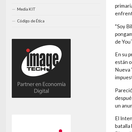
primari
Media KIT
enfrent
Código de Ética
“Soy Bi
pongamo
de YouT
En su p
están o
Nueva Y
impuest
Pareció
después
un anun
El Inte
batalla