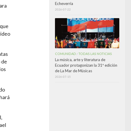
Echeverría
ara
2026-07-22
 que
video
atas
COMUNIDAD
TODAS LAS NOTICIAS
/
La música, arte y literatura de
o de
Ecuador protagonizan la 31ª edición
los
de La Mar de Músicas
2026-07-15
ado
 hará
l,
ael