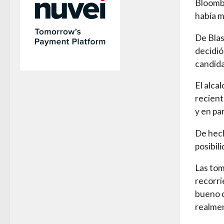
Bloombe
había m
De Blas
decidió
candida
El alca
recient
y en pa
De hech
posibil
Las tom
recorri
bueno d
realmen