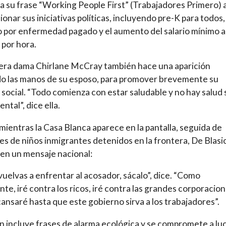
la su frase “Working People First” (Trabajadores Primero) a
onar sus iniciativas políticas, incluyendo pre-K para todos,
 por enfermedad pagado y el aumento del salario mínimo a
 por hora.
era dama Chirlane McCray también hace una aparición
o las manos de su esposo, para promover brevemente su
social. “Todo comienza con estar saludable y no hay salud 
ntal”, dice ella.
mientras la Casa Blanca aparece en la pantalla, seguida de
s de niños inmigrantes detenidos en la frontera, De Blasi
en un mensaje nacional:
vuelvas a enfrentar al acosador, sácalo”, dice. “Como
nte, iré contra los ricos, iré contra las grandes corporacion
ansaré hasta que este gobierno sirva a los trabajadores”.
 incluye frases de alarma ecológica y se compromete a lu