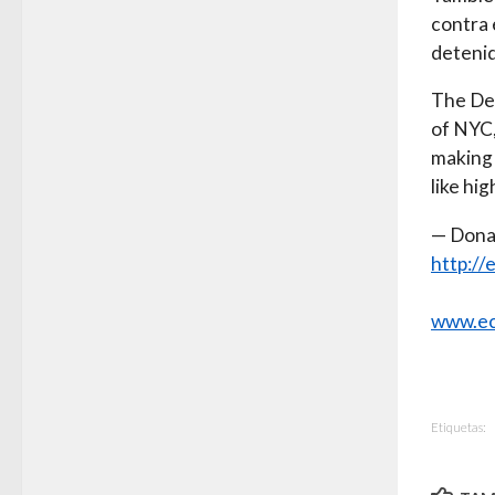
contra 
detenid
The Dem
of NYC,
making 
like hi
— Dona
http://
www.ec
Etiquetas: