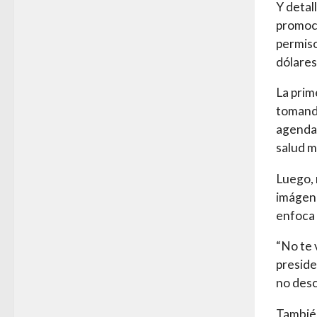
Y detal
promoci
permiso
dólares
La prim
tomand
agenda 
salud me
Luego, 
imágene
enfoca 
“No te 
preside
no desc
También