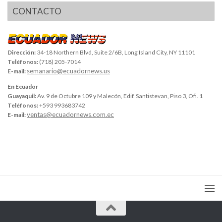
CONTACTO
Dirección:
34-18 Northern Blvd, Suite 2/6B, Long Island City, NY 11101
Teléfonos:
(718) 205-7014
semanario@ecuadornews.us
E-mail:
En Ecuador
Guayaquil:
Av. 9 de Octubre 109 y Malecón, Edif. Santistevan, Piso 3, Ofi. 1
Teléfonos:
+593 993683742
ventas@ecuadornews.com.ec
E-mail: