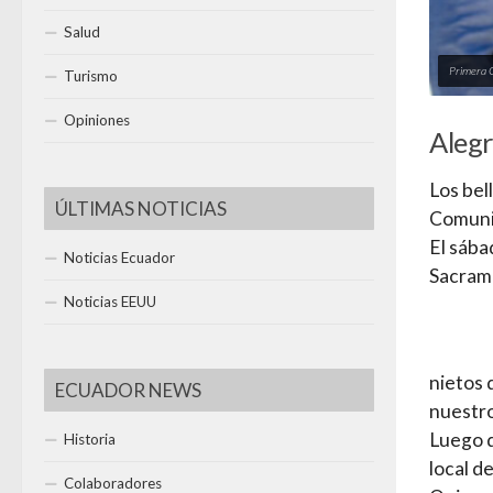
Salud
Primera 
Turismo
Opiniones
Alegr
Los bel
ÚLTIMAS NOTICIAS
Comuni
El sába
Noticias Ecuador
Sacrame
Noticias EEUU
nietos 
ECUADOR NEWS
nuestro
Luego d
Historia
local d
Colaboradores