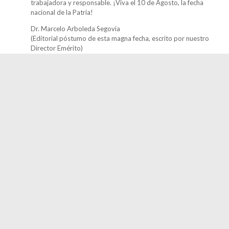
trabajadora y responsable. ¡Viva el 10 de Agosto, la fecha
nacional de la Patria!
Dr. Marcelo Arboleda Segovia
(Editorial póstumo de esta magna fecha, escrito por nuestro
Director Emérito)
FRASES Y PENSAMIENTOS
Cumplamos la tarea de vivir de tal modo que cuando
muramos, incluso el de la funeraria lo sienta.
Mark Twain
Política
Economía
Deportes
Crónica