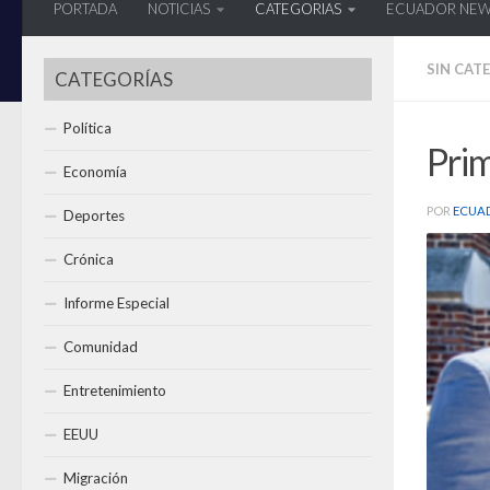
PORTADA
NOTICIAS
CATEGORIAS
ECUADOR NE
SIN CAT
CATEGORÍAS
Política
Pri
Economía
POR
ECUA
Deportes
Crónica
Informe Especial
Comunidad
Entretenimiento
EEUU
Migración