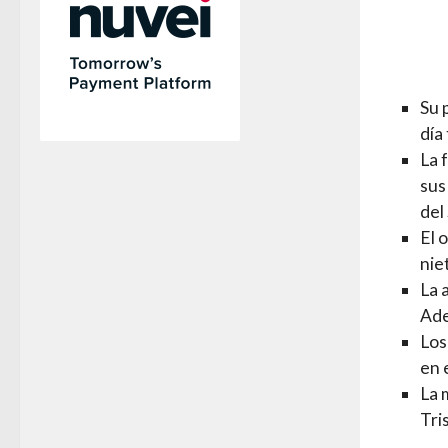
Su 
día
La 
sus
del
El 
nie
La 
Ade
Los
en 
La 
Tri