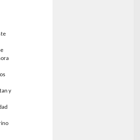
ste
de
ñora
dos
tan y
idad
rino