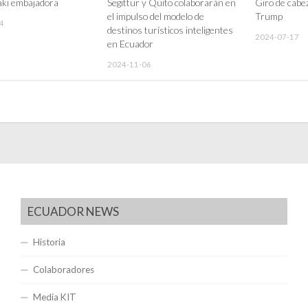
aki embajadora
Segittur y Quito colaborarán en
Giro de cabez
el impulso del modelo de
Trump
4
destinos turísticos inteligentes
2024-07-17
en Ecuador
2024-11-06
ECUADOR NEWS
Historia
Colaboradores
Media KIT