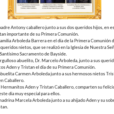
padre Antony caballero junto a sus dos queridos hijos, en e
 tan importante de su Primera Comunión.
familia Arboleda Barrera en el día de la Primera Comunión 
 queridos nietos, que se realizó en la Iglesia de Nuestra Se
 Santísimo Sacramento de Bayside.
orgulloso abuelito, Dr. Marcelo Arboleda, junto a sus queri
tos Aden y Tristan el día de su Primera Comunión.
abuelita Carmen Arboleda junto a sus hermosos nietos Tris
n Caballero.
 Hermanitos Aden y Tristan Caballero, comparten su felic
este día muy especial para ellos.
madrina Marcela Arboleda junto a su ahijado Aden y su sob
stan.