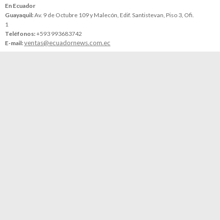
En Ecuador
Guayaquil:
Av. 9 de Octubre 109 y Malecón, Edif. Santistevan, Piso 3, Ofi.
1
Teléfonos:
+593 993683742
ventas@ecuadornews.com.ec
E-mail:
Migración
Salud
Turismo
Opiniones