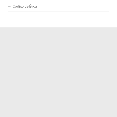
Código de Ética
Informe Especial
Comunidad
Entretenimiento
EEUU