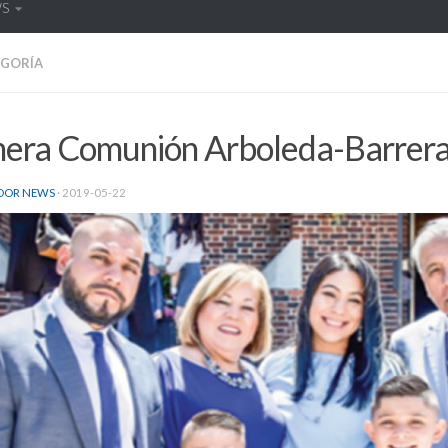
WS
EGORÍA
mera Comunión Arboleda-Barrer
DOR NEWS
·
2019-05-22