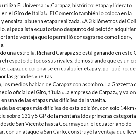
utiliza El Universal: «¡Carapaz, histórico: etapa y liderato
 en el Giro de Italia!». El Comercio también lo coloca en la
a y ensalza la buena etapa realizada. «A 3 kilómetros del Col
lo, el pedalista ecuatoriano despuntó del pelotón adquirie
ortante ventaja que le permitió consagrarse como líder»,
a.
do una estrella. Richard Carapaz se está ganando en este 
ia el respeto de todos sus rivales, demostrando que es un cic
te, capaz de coronarse en cualquier etapa y, por qué no, de
por las grandes vueltas.
ia, los medios hablan de Carapaz con asombro. La Gazzetta 
medio oficial del Giro, títula «La empresa de Carpaz», y valor
 en una de las etapas más difíciles de la vuelta.
 de las etapas más difíciles de esta edición, con solo 14 km
cie sobre 131 y 5 GP de la montaña (dos primeras categoría
desde San Vicente hasta Courmayeur, el ecuatoriano de
r, con un ataque a San Carlo, construyó la ventaja que llev