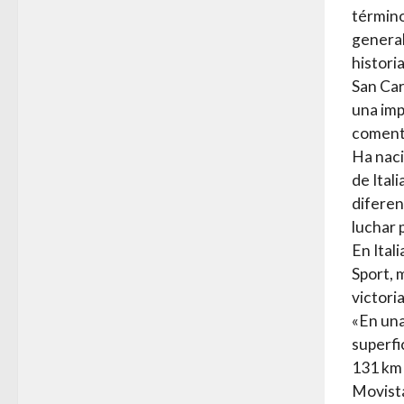
término 
general
histori
San Car
una imp
coment
Ha naci
de Ital
diferen
luchar 
En Ital
Sport, 
victoria
«En una
superfi
131 km 
Movista