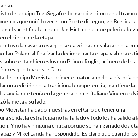
canso.
lista del equipo TrekSegafredo marcó el ritmo en el tramo 
ómetros que unió Lovere con Ponte di Legno, en Bresica, al
 en el sprint final al checo Jan Hirt, con el que peleó cabeza
en el cierre de la etapa.
 retuvo la casaca rosa que se calzó tras desplazar de la pun
o Jan Polanc al finalizar la decimocuarta etapa y ahora esti
s sobre el también esloveno Primoz Roglic, primero de los
líderes que tuvo este Giro.
ista del equipo Movistar, primer ecuatoriano de la historia e
r una edición de la tradicional competencia, mantiene la
istancia que tenía en la general con el italiano Vincenzo Ni
zó la meta a su lado.
po Movistar ha dado muestras en el Giro de tener una
ra sólida, la estrategia no ha fallado y todo les ha salido a l
ión. Y no hay ninguna crítica porque se han ganado dos et
apaz y Mikel Landa ha respondido. Es claro que cuando los