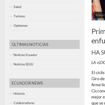
Salud
Richard 
Turismo
Opiniones
Prim
enfu
ÚLTIMAS NOTICIAS
HA S
Noticias Ecuador
LA «LO
Noticias EEUU
El cicl
Giro de
ECUADOR NEWS
firme l
Ciccone
Historia
mejor e
que se 
Colaboradores