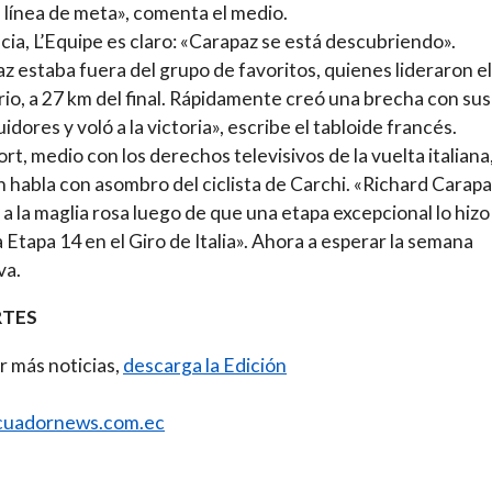
a línea de meta», comenta el medio.
cia, L’Equipe es claro: «Carapaz se está descubriendo».
z estaba fuera del grupo de favoritos, quienes lideraron el
io, a 27 km del final. Rápidamente creó una brecha con sus
idores y voló a la victoria», escribe el tabloide francés.
rt, medio con los derechos televisivos de la vuelta italiana
 habla con asombro del ciclista de Carchi. «Richard Carap
ó a la maglia rosa luego de que una etapa excepcional lo hizo
a Etapa 14 en el Giro de Italia». Ahora a esperar la semana
va.
TES
r más noticias,
descarga la Edición
uadornews.com.ec