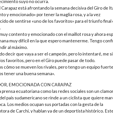
ecimiento suyo no ocurra.
 Carapaz está afrontando la semana decisiva del Giro de Ita
to y emocionado» por tener la maglia rosa, y a la vez
ido de sentirse «uno de los favoritos» para el triunfo final
.
muy contento y emocionado con el maillot rosa y ahora es
ana muy difícil en la que espero mantenerme. Tengo conf
ndir al máximo.
o decir que vaya a ser el campeón, pero lo intentaré, me s
los favoritos, pero en el Giro puede pasar de todo.
 cómo se mueven los rivales, pero tengo un equipo fuerte
s tener una buena semana».
OR, EMOCIONADA CON CARAPAZ
a prensa ecuatoriana como las redes sociales son un clamor.
del país sudamericano se rinde a un ciclista que quiere mar
ca. Los medios ocupan sus portadas con la gesta de la
ora de Carchi, y hablan ya de un deportista histórico. Est