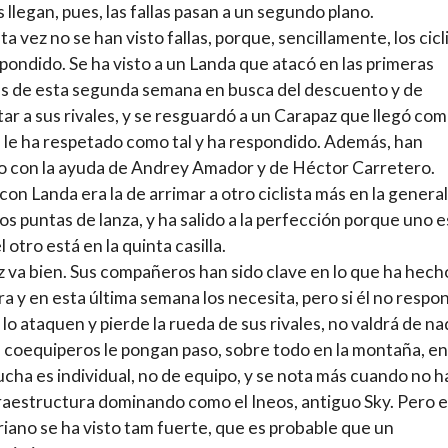
s llegan, pues, las fallas pasan a un segundo plano.
ta vez no se han visto fallas, porque, sencillamente, los cicl
pondido. Se ha visto a un Landa que atacó en las primeras
s de esta segunda semana en busca del descuento y de
ar a sus rivales, y se resguardó a un Carapaz que llegó co
se le ha respetado como tal y ha respondido. Además, han
 con la ayuda de Andrey Amador y de Héctor Carretero.
 con Landa era la de arrimar a otro ciclista más en la genera
os puntas de lanza, y ha salido a la perfección porque uno e
el otro está en la quinta casilla.
 va bien. Sus compañeros han sido clave en lo que ha hecho
a y en esta última semana los necesita, pero si él no respo
lo ataquen y pierde la rueda de sus rivales, no valdrá de na
 coequiperos le pongan paso, sobre todo en la montaña, en
lucha es individual, no de equipo, y se nota más cuando no h
raestructura dominando como el Ineos, antiguo Sky. Pero e
iano se ha visto tam fuerte, que es probable que un