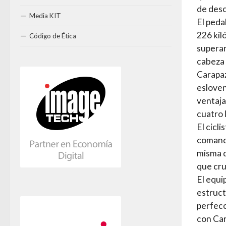
de des
Media KIT
El peda
226 kil
Código de Ética
superar
cabeza 
Carapaz
esloven
ventaja
cuatro 
El cicl
comanda
misma d
que cru
El equi
estructu
perfecc
con Car