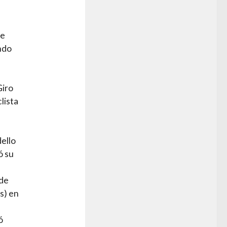
le
ndo
Giro
lista
dello
ó su
 de
s) en
ó