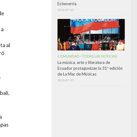
Echeverría
2026-07-22
de
 a
ta al
ró
COMUNIDAD
TODAS LAS NOTICIAS
/
La música, arte y literatura de
Ecuador protagonizan la 31ª edición
de La Mar de Músicas
n
2026-07-15
bali,
a
apas