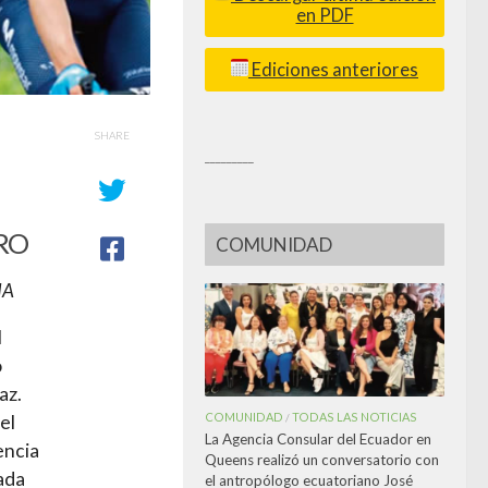
en PDF
Ediciones anteriores
SHARE
_________
RO
COMUNIDAD
IA
l
o
az.
COMUNIDAD
TODAS LAS NOTICIAS
/
el
La Agencia Consular del Ecuador en
encia
Queens realizó un conversatorio con
ada
el antropólogo ecuatoriano José