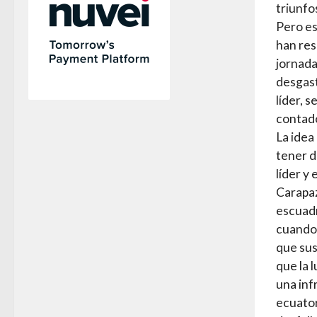
triunfo
Pero es
han res
jornada
desgast
líder, 
contado
La idea
tener d
líder y 
Carapaz
escuadr
cuando 
que sus
que la 
una inf
ecuator