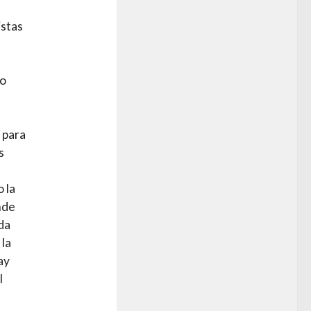
istas
mo
l para
s
 la
nde
da
 la
ay
l