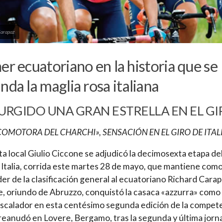
Carapaz
er ecuatoriano en la historia que se
nda la maglia rosa italiana
URGIDO UNA GRAN ESTRELLA EN EL GI
COMOTORA DEL CHARCHI», SENSACIÓN EN EL GIRO DE ITAL
ista local Giulio Ciccone se adjudicó la decimosexta etapa de
 Italia, corrida este martes 28 de mayo, que mantiene com
íder de la clasificación general al ecuatoriano Richard Carap
, oriundo de Abruzzo, conquistó la casaca «azzurra» como 
scalador en esta centésimo segunda edición de la compet
reanudó en Lovere, Bergamo, tras la segunda y última jorn