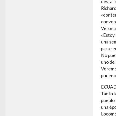
desfall
Richard
«conten
convenc
Verona
«Estoy 
una sem
para re
No pued
uno de 
Veremos
podemo
ECUAD
Tanto l
pueblo 
una épo
Locomot