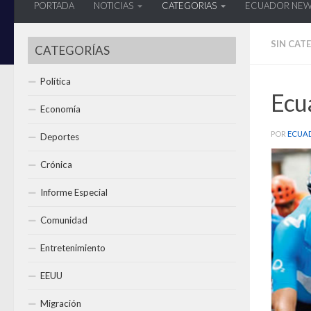
PORTADA
NOTICIAS
CATEGORIAS
ECUADOR NE
SIN CAT
CATEGORÍAS
Política
Ecu
Economía
POR
ECUA
Deportes
Crónica
Informe Especial
Comunidad
Entretenimiento
EEUU
Migración