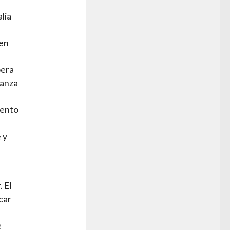
lia
 en
pera
ianza
iento
 y
 El
car
e