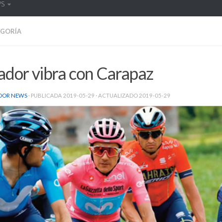
WS
EGORÍA
ador vibra con Carapaz
DOR NEWS
· PUBLICADA
2019-05-29
· ACTUALIZADO
2019-05-29