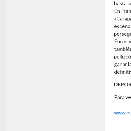
hasta l
En Fran
«Carapa
escenar
persegu
Eurospo
también
pellizc
ganar l
definiti
DEPOR
Para ve
www.ec