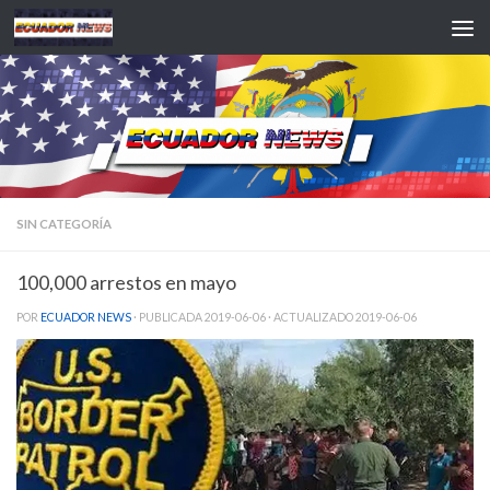
Saltar al contenido
SIN CATEGORÍA
100,000 arrestos en mayo
POR
ECUADOR NEWS
· PUBLICADA
2019-06-06
· ACTUALIZADO
2019-06-06