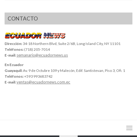
CONTACTO
Dirección:
34-18 Northern Blvd, Suite 2/6B, Long Island City, NY 11101
Teléfonos:
(718) 205-7014
semanario@ecuadornews.us
E-mail:
En Ecuador
Guayaquil:
Av. 9 de Octubre 109 y Malecón, Edif. Santistevan, Piso 3, Ofi. 1
Teléfonos:
+593 993683742
ventas@ecuadornews.com.ec
E-mail: