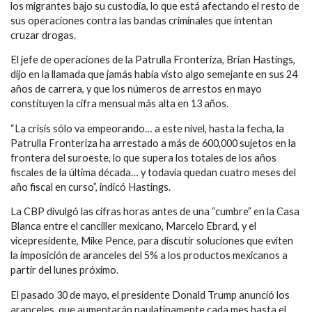
los migrantes bajo su custodia, lo que está afectando el resto de
sus operaciones contra las bandas criminales que intentan
cruzar drogas.
El jefe de operaciones de la Patrulla Fronteriza, Brian Hastings,
dijo en la llamada que jamás había visto algo semejante en sus 24
años de carrera, y que los números de arrestos en mayo
constituyen la cifra mensual más alta en 13 años.
“La crisis sólo va empeorando… a este nivel, hasta la fecha, la
Patrulla Fronteriza ha arrestado a más de 600,000 sujetos en la
frontera del suroeste, lo que supera los totales de los años
fiscales de la última década… y todavía quedan cuatro meses del
año fiscal en curso”, indicó Hastings.
La CBP divulgó las cifras horas antes de una “cumbre” en la Casa
Blanca entre el canciller mexicano, Marcelo Ebrard, y el
vicepresidente, Mike Pence, para discutir soluciones que eviten
la imposición de aranceles del 5% a los productos mexicanos a
partir del lunes próximo.
El pasado 30 de mayo, el presidente Donald Trump anunció los
aranceles, que aumentarán paulatinamente cada mes hasta el