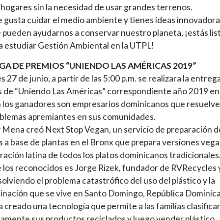
 hogares sin la necesidad de usar grandes terrenos.
te gusta cuidar el medio ambiente y tienes ideas innovador
 pueden ayudarnos a conservar nuestro planeta, ¡estás lis
a estudiar Gestión Ambiental en la UTPL!
GA DE PREMIOS “UNIENDO LAS AMÉRICAS 2019”
s 27 de junio, a partir de las 5:00 p.m. se realizara la entreg
 de “Uniendo Las Américas” correspondiente año 2019 en
 los ganadores son empresarios dominicanos que resuelv
oblemas apremiantes en sus comunidades.
 Mena creó Next Stop Vegan, un servicio de preparación d
 a base de plantas en el Bronx que prepara versiones veg
iración latina de todos los platos dominicanos tradicionales
 los reconocidos es Jorge Rizek, fundador de RVRecycles 
solviendo el problema catastrófico del uso del plástico y la
nación que se vive en Santo Domingo, República Dominic
a creado una tecnología que permite a las familias clasifica
amente sus productos reciclados y luego vender plástico