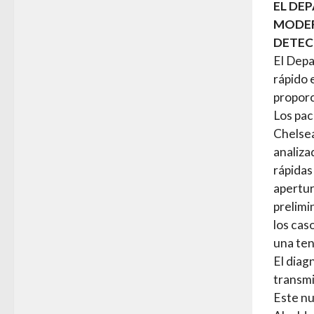
EL DE
MODER
DETEC
El Depa
rápido 
proporc
Los pac
Chelsea
analiza
rápidas
apertur
prelim
los cas
una ten
El diag
transmi
Este nu