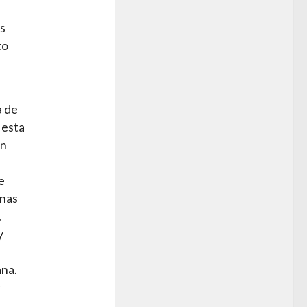
as
to
a de
 esta
en
e
anas
.
y
ana.
r