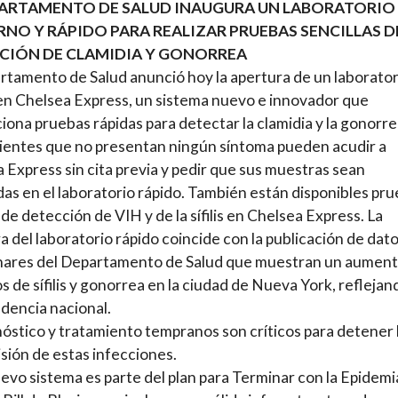
PARTAMENTO DE SALUD INAUGURA UN LABORATORIO
NO Y RÁPIDO PARA REALIZAR PRUEBAS SENCILLAS D
CIÓN DE CLAMIDIA Y GONORREA
rtamento de Salud anunció hoy la apertura de un laborator
en Chelsea Express, un sistema nuevo e innovador que
iona pruebas rápidas para detectar la clamidia y la gonorre
ientes que no presentan ningún síntoma pueden acudir a
 Express sin cita previa y pedir que sus muestras sean
das en el laboratorio rápido. También están disponibles pr
 de detección de VIH y de la sífilis en Chelsea Express. La
a del laboratorio rápido coincide con la publicación de dat
inares del Departamento de Salud que muestran un aument
os de sífilis y gonorrea en la ciudad de Nueva York, reflejan
dencia nacional.
nóstico y tratamiento tempranos son críticos para detener 
sión de estas infecciones.
evo sistema es parte del plan para Terminar con la Epidemi