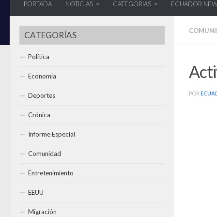
PORTADA
NOTICIAS
CATEGORIAS
ECUADOR NE
COMUNI
CATEGORÍAS
Política
Act
Economía
POR
ECUA
Deportes
Crónica
Informe Especial
Comunidad
Entretenimiento
EEUU
Migración