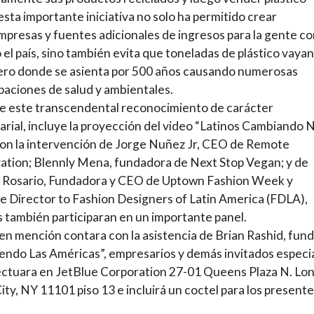
esta importante iniciativa no solo ha permitido crear
presas y fuentes adicionales de ingresos para la gente c
 el país, sino también evita que toneladas de plástico vayan
ero donde se asienta por 500 años causando numerosas
aciones de salud y ambientales.
e este transcendental reconocimiento de carácter
rial, incluye la proyección del video “Latinos Cambiando
con la intervención de Jorge Nuñez Jr, CEO de Remote
ation; Blennly Mena, fundadora de Next Stop Vegan; y de
a Rosario, Fundadora y CEO de Uptown Fashion Week y
e Director to Fashion Designers of Latin America (FDLA),
 también participaran en un importante panel.
 en mención contara con la asistencia de Brian Rashid, fun
endo Las Américas”, empresarios y demás invitados especi
ectuara en JetBlue Corporation 27-01 Queens Plaza N. Lo
City, NY 11101 piso 13 e incluirá un coctel para los presente