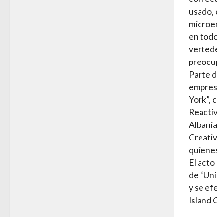
usado, 
microem
en todo
verted
preocup
Parte d
empresa
York”, 
Reactiv
Albani
Creativ
quienes
El acto
de “Uni
y se ef
Island 