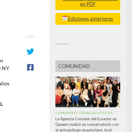
en PDF
Ediciones anteriores
SHARE
_________
on
COMUNIDAD
e NY.
años
EL
COMUNIDAD
TODAS LAS NOTICIAS
/
La Agencia Consular del Ecuador en
Queens realizó un conversatorio con
el antropólogo ecuatoriano José