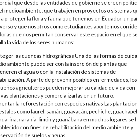
ordial que desde las entidades de gobierno se creen polític
el medioambiente, que trabajen en proyectos o sistemas q
a proteger la flora y fauna que tenemos en Ecuador, un pa
verso y que nosotros como estudiantes aportemos con id
oras que nos permitan conservar este espacio en el que s
lla la vida de los seres humanos:
teger las cuencas hidrográficas Una de las formas de cuida
io ambiente puede ser con la inserción de plantas que
eneren el agua o con la instalación de sistemas de
abilización. A parte de prevenir posibles enfermedades, los
ueños agricultores pueden mejorar su calidad de vida con
vas plantaciones y comercializarlas en un futuro.
entar la reforestación con especies nativas Las plantacio
estales como laurel, samán, guayacán, pechiche, guachapel
darina, naranja, limón y guanábana en muchos lugares se 
ablecido con fines de rehabilitación del medio ambiente y
servación de suelos y aguas.