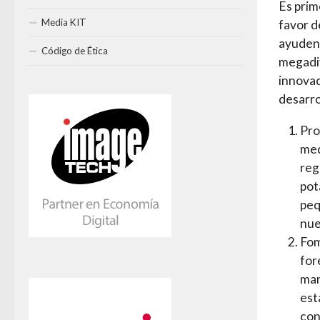
Es prim
Media KIT
favor d
ayuden 
Código de Ética
megadi
innovad
desarro
Pro
med
reg
pot
peq
nue
Fom
for
man
est
con