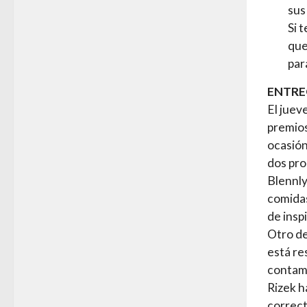
sus
Si 
que
par
ENTRE
El jueve
premios
ocasión
dos pr
Blennly
comidas
de insp
Otro de
está re
contami
Rizek h
correct