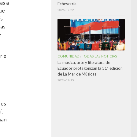
as a
Echeverría
ue
2026-07-22
ís
eas
e
r el
COMUNIDAD
TODAS LAS NOTICIAS
/
La música, arte y literatura de
Ecuador protagonizan la 31ª edición
de La Mar de Músicas
2026-07-15
nes
í,
han