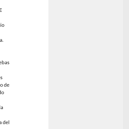
E
io
a.
uebas
os
o de
do
la
a del