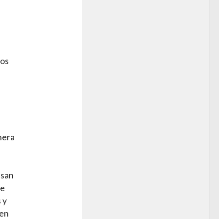
nos
nera
usan
ue
 y
 en