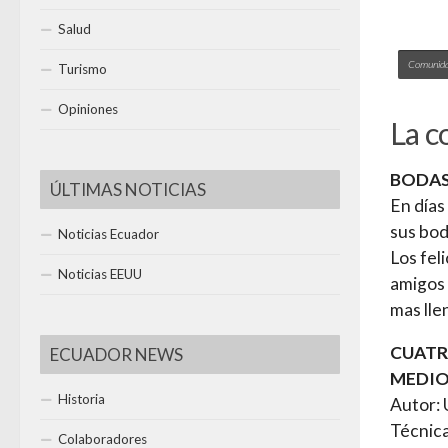
Salud
Comunidad
Turismo
Opiniones
La c
BODAS
ÚLTIMAS NOTICIAS
En días
sus bod
Noticias Ecuador
Los fel
Noticias EEUU
amigos 
mas lle
CUATR
ECUADOR NEWS
MEDIO
Historia
Autor: 
Técnica
Colaboradores