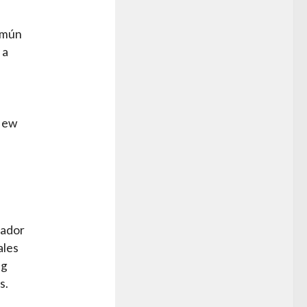
omún
 a
 New
dador
ales
ng
s.