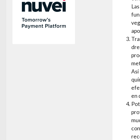
Las
fun
veg
apo
Tra
dre
pro
met
Así
quí
efe
en 
Pot
pro
muc
con
rec