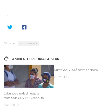
SHARE
Etiquetas:
Noticias Ecuador
TAMBIÉN TE PODRÍA GUSTAR...
Nueva York y Los Ángeles en el foso
2019-04-12
Calculadora mide el riesgo de
contagio de COVID-19 en Quito
2020-10-02