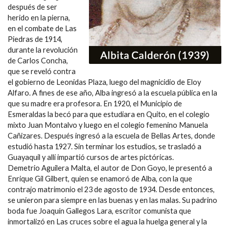
después de ser
herido en la pierna,
en el combate de Las
Piedras de 1914,
durante la revolución
de Carlos Concha,
que se reveló contra
el gobierno de Leonidas Plaza, luego del magnicidio de Eloy
Alfaro. A fines de ese año, Alba ingresó a la escuela pública en la
que su madre era profesora. En 1920, el Municipio de
Esmeraldas la becó para que estudiara en Quito, en el colegio
mixto Juan Montalvo y luego en el colegio femenino Manuela
Cañizares. Después ingresó a la escuela de Bellas Artes, donde
estudió hasta 1927. Sin terminar los estudios, se trasladó a
Guayaquil y allí impartió cursos de artes pictóricas.
Demetrio Aguilera Malta, el autor de Don Goyo, le presentó a
Enrique Gil Gilbert, quien se enamoró de Alba, con la que
contrajo matrimonio el 23 de agosto de 1934. Desde entonces,
se unieron para siempre en las buenas y en las malas. Su padrino
boda fue Joaquín Gallegos Lara, escritor comunista que
inmortalizó en Las cruces sobre el agua la huelga general y la