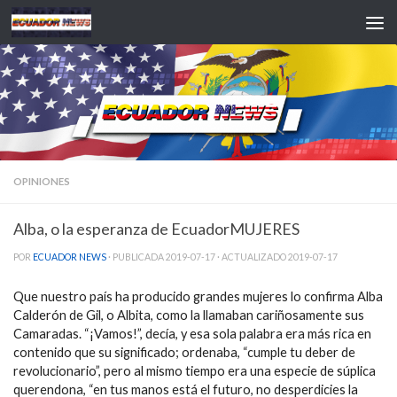
Saltar al contenido
OPINIONES
Alba, o la esperanza de EcuadorMUJERES
POR
ECUADOR NEWS
· PUBLICADA
2019-07-17
· ACTUALIZADO
2019-07-17
Que nuestro país ha producido grandes mujeres lo confirma Alba
Calderón de Gil, o Albita, como la llamaban cariñosamente sus
Camaradas. “¡Vamos!”, decía, y esa sola palabra era más rica en
contenido que su significado; ordenaba, “cumple tu deber de
revolucionario”, pero al mismo tiempo era una especie de súplica
querendona, “en tus manos está el futuro, no desperdicies la