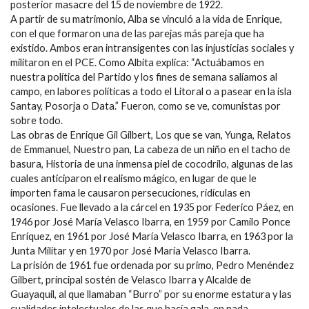
posterior masacre del 15 de noviembre de 1922.
A partir de su matrimonio, Alba se vinculó a la vida de Enrique,
con el que formaron una de las parejas más pareja que ha
existido. Ambos eran intransigentes con las injusticias sociales y
militaron en el PCE. Como Albita explica: “Actuábamos en
nuestra política del Partido y los fines de semana salíamos al
campo, en labores políticas a todo el Litoral o a pasear en la isla
Santay, Posorja o Data.” Fueron, como se ve, comunistas por
sobre todo.
Las obras de Enrique Gil Gilbert, Los que se van, Yunga, Relatos
de Emmanuel, Nuestro pan, La cabeza de un niño en el tacho de
basura, Historia de una inmensa piel de cocodrilo, algunas de las
cuales anticiparon el realismo mágico, en lugar de que le
importen fama le causaron persecuciones, ridículas en
ocasiones. Fue llevado a la cárcel en 1935 por Federico Páez, en
1946 por José María Velasco Ibarra, en 1959 por Camilo Ponce
Enríquez, en 1961 por José María Velasco Ibarra, en 1963 por la
Junta Militar y en 1970 por José María Velasco Ibarra.
La prisión de 1961 fue ordenada por su primo, Pedro Menéndez
Gilbert, principal sostén de Velasco Ibarra y Alcalde de
Guayaquil, al que llamaban “Burro” por su enorme estatura y las
cualidades intelectuales de las que hacía gala, en nada