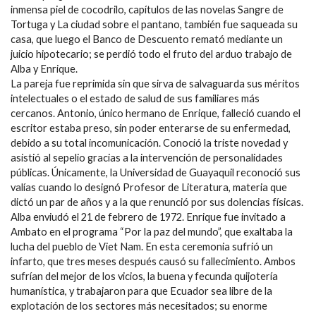
inmensa piel de cocodrilo, capítulos de las novelas Sangre de
Tortuga y La ciudad sobre el pantano, también fue saqueada su
casa, que luego el Banco de Descuento remató mediante un
juicio hipotecario; se perdió todo el fruto del arduo trabajo de
Alba y Enrique.
La pareja fue reprimida sin que sirva de salvaguarda sus méritos
intelectuales o el estado de salud de sus familiares más
cercanos. Antonio, único hermano de Enrique, falleció cuando el
escritor estaba preso, sin poder enterarse de su enfermedad,
debido a su total incomunicación. Conoció la triste novedad y
asistió al sepelio gracias a la intervención de personalidades
públicas. Únicamente, la Universidad de Guayaquil reconoció sus
valías cuando lo designó Profesor de Literatura, materia que
dictó un par de años y a la que renunció por sus dolencias físicas.
Alba enviudó el 21 de febrero de 1972. Enrique fue invitado a
Ambato en el programa “Por la paz del mundo”, que exaltaba la
lucha del pueblo de Viet Nam. En esta ceremonia sufrió un
infarto, que tres meses después causó su fallecimiento. Ambos
sufrían del mejor de los vicios, la buena y fecunda quijotería
humanística, y trabajaron para que Ecuador sea libre de la
explotación de los sectores más necesitados; su enorme