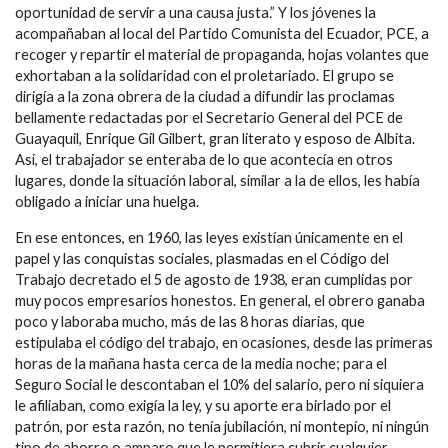
oportunidad de servir a una causa justa.” Y los jóvenes la
acompañaban al local del Partido Comunista del Ecuador, PCE, a
recoger y repartir el material de propaganda, hojas volantes que
exhortaban a la solidaridad con el proletariado. El grupo se
dirigía a la zona obrera de la ciudad a difundir las proclamas
bellamente redactadas por el Secretario General del PCE de
Guayaquil, Enrique Gil Gilbert, gran literato y esposo de Albita.
Así, el trabajador se enteraba de lo que acontecía en otros
lugares, donde la situación laboral, similar a la de ellos, les había
obligado a iniciar una huelga.
En ese entonces, en 1960, las leyes existían únicamente en el
papel y las conquistas sociales, plasmadas en el Código del
Trabajo decretado el 5 de agosto de 1938, eran cumplidas por
muy pocos empresarios honestos. En general, el obrero ganaba
poco y laboraba mucho, más de las 8 horas diarias, que
estipulaba el código del trabajo, en ocasiones, desde las primeras
horas de la mañana hasta cerca de la media noche; para el
Seguro Social le descontaban el 10% del salario, pero ni siquiera
le afiliaban, como exigía la ley, y su aporte era birlado por el
patrón, por esta razón, no tenía jubilación, ni montepío, ni ningún
tipo de ahorro o amparo que le permitiera cubrir cualquier