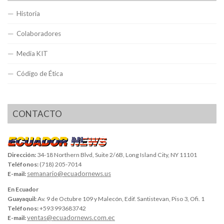
Historia
Colaboradores
Media KIT
Código de Ética
CONTACTO
Dirección:
34-18 Northern Blvd, Suite 2/6B, Long Island City, NY 11101
Teléfonos:
(718) 205-7014
semanario@ecuadornews.us
E-mail:
En Ecuador
Guayaquil:
Av. 9 de Octubre 109 y Malecón, Edif. Santistevan, Piso 3, Ofi. 1
Teléfonos:
+593 993683742
ventas@ecuadornews.com.ec
E-mail: